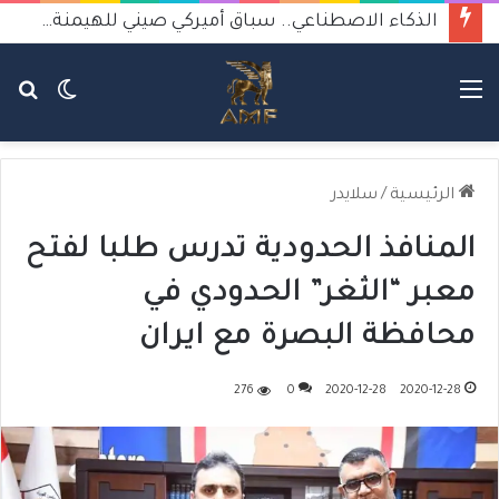
الذكاء الاصطناعي.. سباق أميركي صيني للهيمنة يثير القلق
القائمة
الوضع
بح
المظلم
عن
الرئيسية
/
سلايدر
المنافذ الحدودية تدرس طلبا لفتح
معبر “الثغر” الحدودي في
محافظة البصرة مع ايران
276
0
2020-12-28
2020-12-28