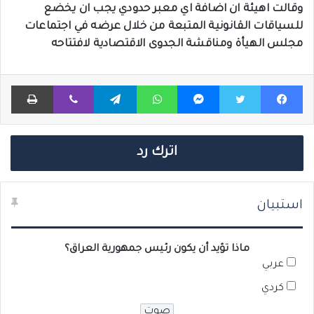
وقالت اهيئة ان اضافة اي معبر حدودي يجب ان يخضع
للسياقات القانونية المتبعة من خلال عرضه في اجتماعات
مجلس الهيأة ومناقشة الجدوى الاقتصادية لافتتاحه
فيسبوك
تويتر
ماسنجر
واتساب
تيلقرام
ڤايبر
طباعة
اترك رد
استبيان
ماذا تؤيد أن يكون رئيس جمهورية العراق؟
عربي
كردي