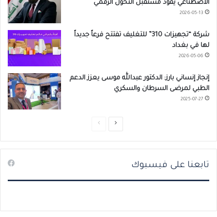
الاصطناعي يقود مستقبل التحول الرقمي
2026-05-13
شركة “تجهيزات 310” للتغليف تفتتح فرعاً جديداً
لها في بغداد
2026-05-06
إنجاز إنساني بارز: الدكتور عبدالله موسى يعزز الدعم
الطبي لمرضى السرطان والسكري
2025-07-27
ا
ا
ل
ل
ص
ص
تابعنا على فيسبوك
ف
ف
ح
ح
ة
ة
ا
ا