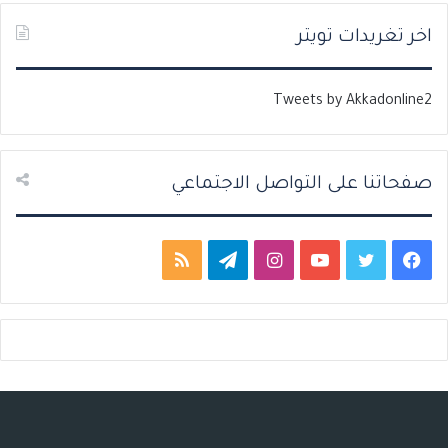
ل
ل
ت
س
اخر تغريدات تويتر
ا
ا
ل
ب
Tweets by Akkadonline2
ي
ق
ة
ة
صفحاتنا على التواصل الاجتماعي
ف
ت
ي
ا
ت
م
ي
و
و
ن
ي
ل
س
ي
ت
س
ل
خ
ب
ت
ي
ت
ق
ص
و
ر
و
ق
ر
ا