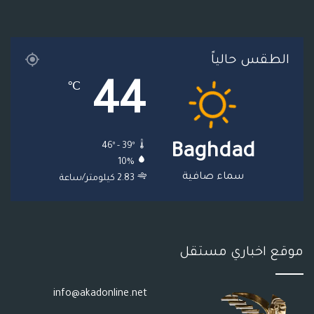
ك
ب
ر
ا
ل
ا
م
م
الطقس حالياً
م
و
44
℃
ق
ع
46º - 39º
Baghdad
R
10%
S
سماء صافية
2.83 كيلومتر/ساعة
S
موقع اخباري مستقل
info@akadonline.net