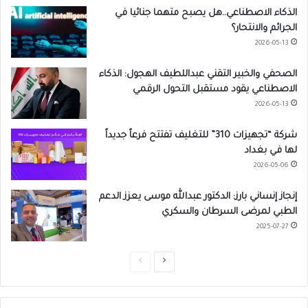
الذكاء الاصطناعي..هل يصبح متهما جنائيا في
الجرائم والانتحار؟
2026-05-13
الصحفي والخبير التقني عبداللطيف الهجول: الذكاء
الاصطناعي يقود مستقبل التحول الرقمي
2026-05-13
شركة “تجهيزات 310” للتغليف تفتتح فرعاً جديداً
لها في بغداد
2026-05-06
إنجاز إنساني بارز: الدكتور عبدالله موسى يعزز الدعم
الطبي لمرضى السرطان والسكري
2025-07-27
ا
ا
ل
ل
ص
ص