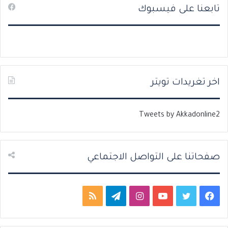
تابعنا على فيسبوك
ف
ف
ح
ح
ة
ة
ا
ا
ل
ل
ت
س
اخر تغريدات تويتر
ا
ا
ل
ب
Tweets by Akkadonline2
ي
ق
ة
ة
صفحاتنا على التواصل الاجتماعي
ف
ت
ي
ا
ت
م
ي
و
و
ن
ي
ل