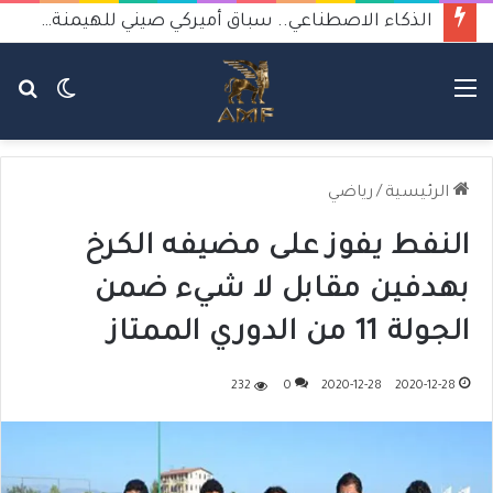
الذكاء الاصطناعي.. سباق أميركي صيني للهيمنة يثير القلق
القائمة
الوضع
بح
المظلم
عن
الرئيسية
/
رياضي
النفط يفوز على مضيفه الكرخ
بهدفين مقابل لا شيء ضمن
الجولة 11 من الدوري الممتاز
232
0
2020-12-28
2020-12-28