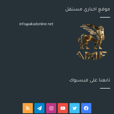
موقع اخباري مستقل
info@akadonline.net
تابعنا على فيسبوك
فيسبوك
تويتر
يوتيوب
انستقرام
تيلقرام
ملخص