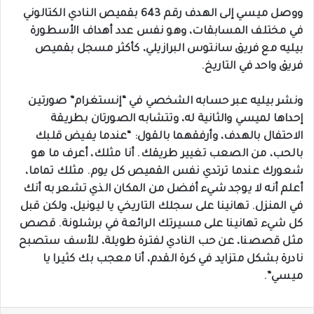
ووصل ميسي إلى الهدف رقم 643 بقميص النادي الكتالوني
في مختلف المسابقات، وهو نفس عدد أهداف الأسطورة
بيليه مع فريق سانتوس البرازيلي، كأكثر مسجل بقميص
فريق واحد في التاريخ.
ونشر بيليه عبر حسابه الشخصي في “إنستغرام” صورتين
إحداها لميسي والثانية له، وتتشابه الصورتان بطريقة
الاحتفال بالهدف، وأرفقهما بالقول: “عندما يفيض قلبك
بالحب، من الصعب تغيير طريقك. أنا مثلك، أعرف ما هو
شعورك عندما ترتدي نفس القميص كل يوم. مثلك تماما،
أعلم أنه لا يوجد شيء أفضل من المكان الذي تشعر به أنك
في المنزل. تهانينا على سجلك التاريخي يا ليونيل، ولكن قبل
كل شيء تهانينا على مسيرتك الرائعة في برشلونة. قصص
مثل قصصنا، عن حب النادي لفترة طويلة، للأسف ستصبح
نادرة بشكل متزايد في كرة القدم، أنا معجب بك كثيرا يا
ميسي”.