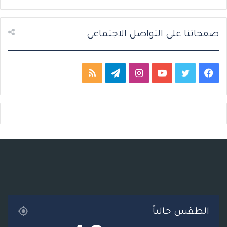
ي
ق
ة
ة
صفحاتنا على التواصل الاجتماعي
ف
ت
ي
ا
ت
م
ي
و
و
ن
ي
ل
س
ي
ت
س
ل
خ
ب
ت
ي
ت
ق
ص
و
ر
و
ق
ر
ا
ك
ب
ر
ا
ل
ا
م
م
الطقس حالياً
م
و