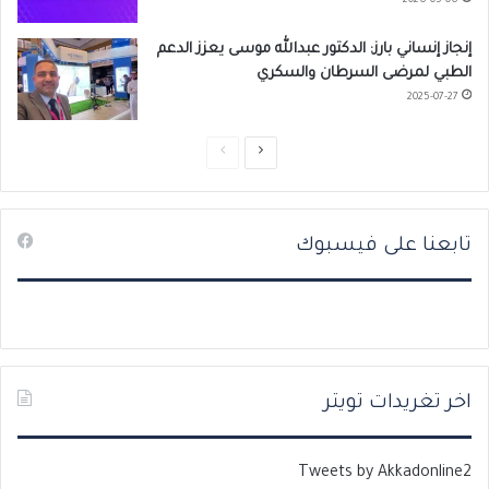
2026-05-06
إنجاز إنساني بارز: الدكتور عبدالله موسى يعزز الدعم
الطبي لمرضى السرطان والسكري
2025-07-27
ا
ا
ل
ل
ص
ص
تابعنا على فيسبوك
ف
ف
ح
ح
ة
ة
ا
ا
ل
ل
ت
س
اخر تغريدات تويتر
ا
ا
ل
ب
Tweets by Akkadonline2