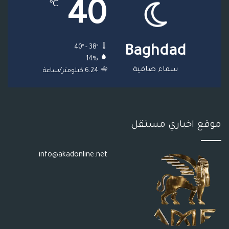
40
℃
ق
ع
40º - 38º
Baghdad
R
14%
S
سماء صافية
6.24 كيلومتر/ساعة
S
موقع اخباري مستقل
info@akadonline.net