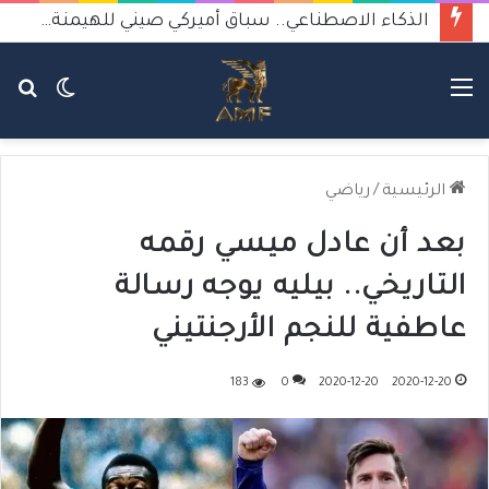
الذكاء الاصطناعي.. سباق أميركي صيني للهيمنة يثير القلق
القائمة
الوضع
بح
المظلم
عن
الرئيسية
/
رياضي
بعد أن عادل ميسي رقمه
التاريخي.. بيليه يوجه رسالة
عاطفية للنجم الأرجنتيني
183
0
2020-12-20
2020-12-20