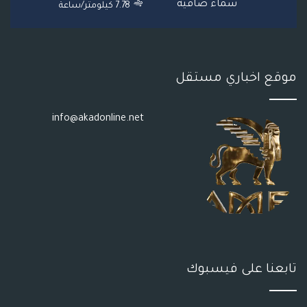
S
سماء صافية
7.78 كيلومتر/ساعة
S
موقع اخباري مستقل
info@akadonline.net
تابعنا على فيسبوك