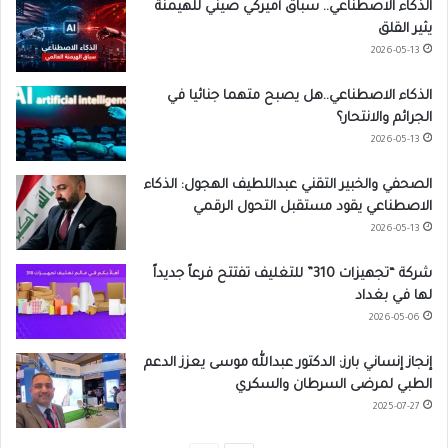
الذكاء الاصطناعي.. سباق أميركي صيني للهيمنة
يثير القلق
2026-05-13
الذكاء الاصطناعي..هل يصبح متهما جنائيا في
الجرائم والانتحار؟
2026-05-13
الصحفي والخبير التقني عبداللطيف الهجول: الذكاء
الاصطناعي يقود مستقبل التحول الرقمي
2026-05-13
شركة “تجهيزات 310” للتغليف تفتتح فرعاً جديداً
لها في بغداد
2026-05-06
إنجاز إنساني بارز: الدكتور عبدالله موسى يعزز الدعم
الطبي لمرضى السرطان والسكري
2025-07-27