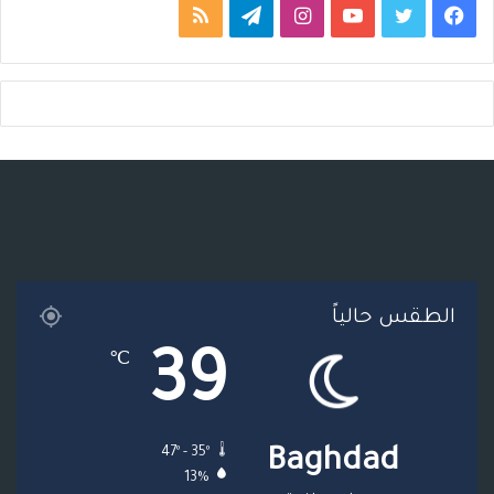
ف
ت
ي
ا
ت
م
ي
و
و
ن
ي
ل
س
ي
ت
س
ل
خ
ب
ت
ي
ت
ق
ص
و
ر
و
ق
ر
ا
ك
ب
ر
ا
ل
ا
م
م
الطقس حالياً
م
و
39
℃
ق
ع
47º - 35º
Baghdad
R
13%