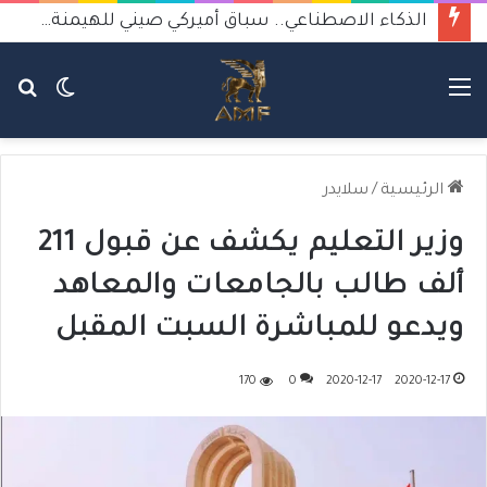
الذكاء الاصطناعي.. سباق أميركي صيني للهيمنة يثير القلق
القائمة
الوضع
بح
المظلم
عن
الرئيسية
/
سلايدر
وزير التعليم يكشف عن قبول 211
ألف طالب بالجامعات والمعاهد
ويدعو للمباشرة السبت المقبل
170
0
2020-12-17
2020-12-17