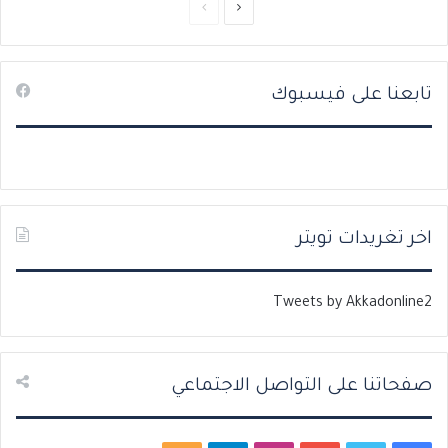
ا
ا
ل
ل
ص
ص
تابعنا على فيسبوك
ف
ف
ح
ح
ة
ة
ا
ا
ل
ل
ت
س
اخر تغريدات تويتر
ا
ا
ل
ب
Tweets by Akkadonline2
ي
ق
ة
ة
صفحاتنا على التواصل الاجتماعي