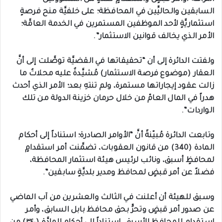
السابقين والحاليِّين في المحافظة؛ على خلفيَّة منح فرصةٍ
استثماريَّةٍ لأحد الموظفين المستمرين في الخدمة العامَّة؛
الأمر الذي يخالف قوانين الاستثمار”.
ولفتت الدائرة إلى أن “تحقيقاتها في القضيَّة توصَّلت إلى أنَّ
العقار (موضوع فرصة الاستثمار) مُشيَّدةٌ عليه محلاتٌ ما
زالت عقود إيجاراتها مستمرة، ولم تنتهِ بعد؛ الأمر الذي أحدث
هدراً في المال العامّ من خلال حرمان خزينة الدولة من تلك
الواردات”.
وتابعت الدائرة مُبيّنةً أنَّ “الأوامر الصادرة؛ استناداً إلى أحكام
المادة (340) من قانون العقوبات، تضمَّنت أمر استقدامٍ
لمحافظٍ أسبق، ونائب لرئيس هيئة استثمار المحافظة،
فضلاً عن أمر قبضٍ لمحافظ ومدير بلديَّةٍ سابقين”.
وسبق للهيئة أن أعلنت في الثالث والعشرين من آب الماضي
عن صدور أمر قبضٍ وتحرٍّ بحق محافظ بابل السابق، وأمر