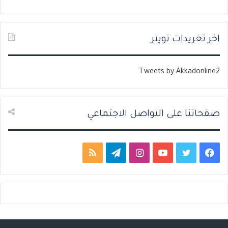
ا
ا
ل
ل
ت
س
اخر تغريدات تويتر
ا
ا
ل
ب
Tweets by Akkadonline2
ي
ق
ة
ة
صفحاتنا على التواصل الاجتماعي
ف
ت
ي
ا
ت
م
ي
و
و
ن
ي
ل
س
ي
ت
س
ل
خ
ب
ت
ي
ت
ق
ص