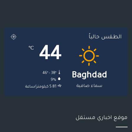
و
ر
و
ق
ر
ا
ك
ب
ر
ا
ل
ا
م
م
الطقس حالياً
م
و
44
℃
ق
ع
46º - 38º
Baghdad
R
9%
S
سماء صافية
5.81 كيلومتر/ساعة
S
موقع اخباري مستقل