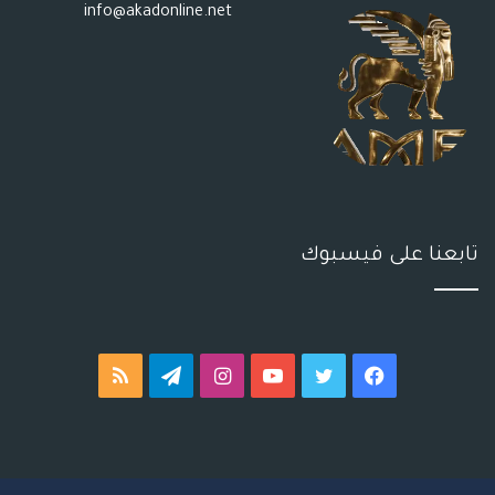
info@akadonline.net
تابعنا على فيسبوك
فيسبوك
تويتر
يوتيوب
انستقرام
تيلقرام
ملخص
الموقع
RSS