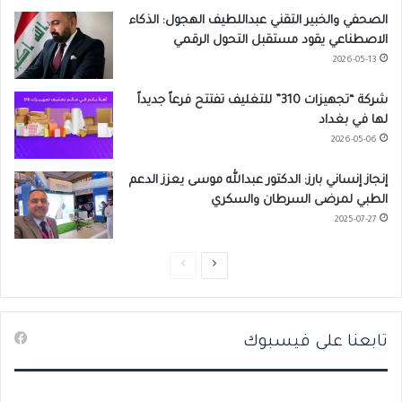
الصحفي والخبير التقني عبداللطيف الهجول: الذكاء
الاصطناعي يقود مستقبل التحول الرقمي
2026-05-13
شركة “تجهيزات 310” للتغليف تفتتح فرعاً جديداً
لها في بغداد
2026-05-06
إنجاز إنساني بارز: الدكتور عبدالله موسى يعزز الدعم
الطبي لمرضى السرطان والسكري
2025-07-27
ا
ا
ل
ل
ص
ص
تابعنا على فيسبوك
ف
ف
ح
ح
ة
ة