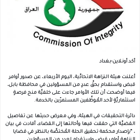
أكد أونلاين-بغداد
أعلنت هيئة النزاهة الاتحادَّية، اليوم الأربعاء، عن صدور أوامر
قبض واستقدام بحقِّ عددٍ من المسؤولين في محافظة بابل،
فيما أوضحت أن تلك الأوامر جاءت على خلفيَّة منح فرصةٍ
استثماريَّةٍ لأحد المُوظَّفين المستمرّين بالخدمة.
دائرة التحقيقات في الهيئة، وفي معرض حديثها عن تفاصيل
القضيَّة التي حققت فيها وأحالتها إلى القضاء، أفادت في بيان
، “بإصدار محكمة تحقيق الحلة المُختصَّة بالنظر في قضايا
النزاهة أوامر قبضٍ واستقدامٍ لعددٍ من المسؤولين