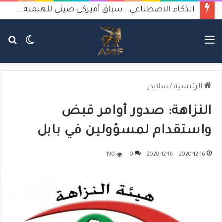
الذكاء الاصطناعي.. سباق أميركي صيني للهيمنة يثير القلق
القائمة
الوضع
بح
المظلم
عن
الرئيسية
/
سلايدر
النزاهة: صدور أوامر قبض
واستقدام لمسؤولين في بابل
190
0
2020-12-16
2020-12-16