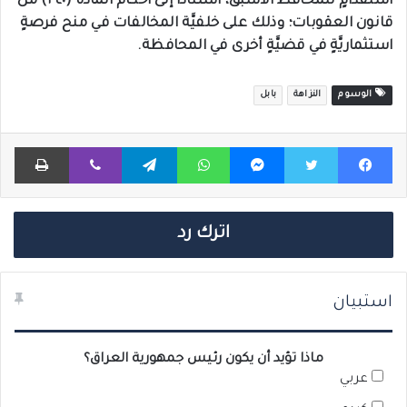
استقدامٍ للمحافظ الأسبق، استناداً إلى أحكام المادَّة (٣٤٠) من
قانون العقوبات؛ وذلك على خلفيَّة المخالفات في منح فرصةٍ
استثماريَّةٍ في قضيَّةٍ أخرى في المحافظة.
الوسوم
النزاهة
بابل
فيسبوك
تويتر
ماسنجر
واتساب
تيلقرام
ڤايبر
طباعة
اترك رد
استبيان
ماذا تؤيد أن يكون رئيس جمهورية العراق؟
عربي