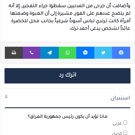
وأضافت أن جرحى من المدنيين سقطوا جراء التفجير، إلا أنه
لم يتضح عددهم على الفور، مشيرة إلى أن العبوة وضعتها
أمرأة كانت ترتدي لباس أسوداً شرعياً بجانب محل للخضرة
عائداً لشخص يدعى أحمد ترك.
فيسبوك
تويتر
ماسنجر
واتساب
تيلقرام
ڤايبر
طباعة
اترك رد
استبيان
ماذا تؤيد أن يكون رئيس جمهورية العراق؟
عربي
كردي