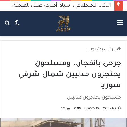
الذكاء الاصطناعي.. سباق أميركي صيني للهيمنة يثير القلق
القائمة
الوضع
بح
المظلم
عن
الرئيسية
/
دولي
جرحى بانفجار.. ومسلحون
يحتجزون مدنيين شمال شرقي
سوريا
مسلحون يحتجزون مدنيين
176
0
2020-11-30
2020-11-30