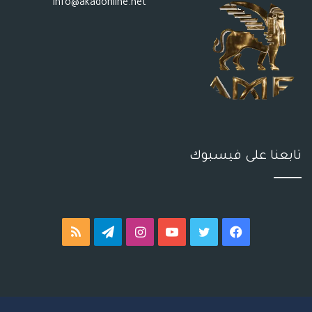
info@akadonline.net
تابعنا على فيسبوك
فيسبوك
تويتر
يوتيوب
انستقرام
تيلقرام
ملخص
الموقع
RSS