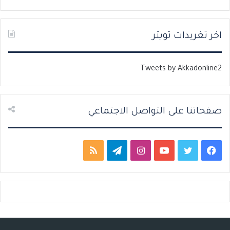
ا
ا
ل
ل
ت
س
اخر تغريدات تويتر
ا
ا
ل
ب
Tweets by Akkadonline2
ي
ق
ة
ة
صفحاتنا على التواصل الاجتماعي
ف
ت
ي
ا
ت
م
ي
و
و
ن
ي
ل
س
ي
ت
س
ل
خ
ب
ت
ي
ت
ق
ص