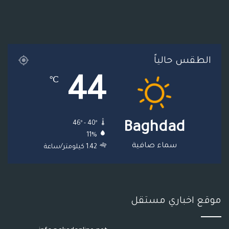
و
ر
و
ق
ر
ا
ك
ب
ر
ا
ل
ا
م
م
الطقس حالياً
م
و
44
℃
ق
ع
46º - 40º
Baghdad
R
11%
S
سماء صافية
1.42 كيلومتر/ساعة
S
موقع اخباري مستقل