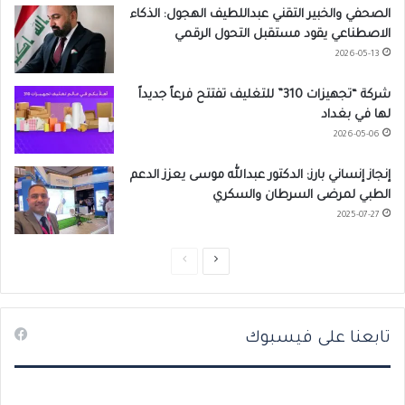
الصحفي والخبير التقني عبداللطيف الهجول: الذكاء
الاصطناعي يقود مستقبل التحول الرقمي
2026-05-13
شركة “تجهيزات 310” للتغليف تفتتح فرعاً جديداً
لها في بغداد
2026-05-06
إنجاز إنساني بارز: الدكتور عبدالله موسى يعزز الدعم
الطبي لمرضى السرطان والسكري
2025-07-27
ا
ا
ل
ل
ص
ص
تابعنا على فيسبوك
ف
ف
ح
ح
ة
ة