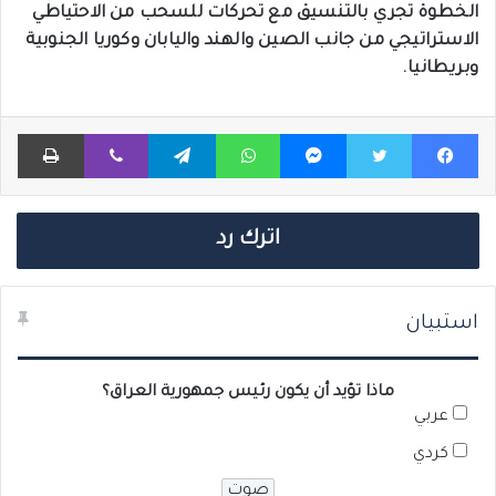
الخطوة تجري بالتنسيق مع تحركات للسحب من الاحتياطي
الاستراتيجي من جانب الصين والهند واليابان وكوريا الجنوبية
وبريطانيا.
فيسبوك
تويتر
ماسنجر
واتساب
تيلقرام
ڤايبر
طباعة
اترك رد
استبيان
ماذا تؤيد أن يكون رئيس جمهورية العراق؟
عربي
كردي