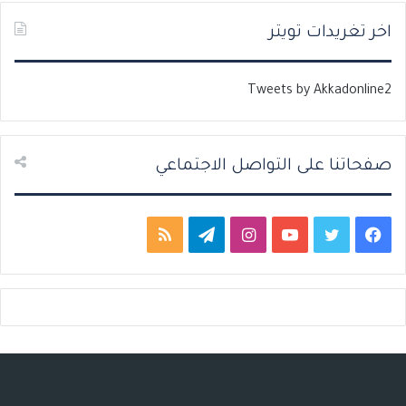
ل
ل
ت
س
اخر تغريدات تويتر
ا
ا
ل
ب
Tweets by Akkadonline2
ي
ق
ة
ة
صفحاتنا على التواصل الاجتماعي
ف
ت
ي
ا
ت
م
ي
و
و
ن
ي
ل
س
ي
ت
س
ل
خ
ب
ت
ي
ت
ق
ص
و
ر
و
ق
ر
ا