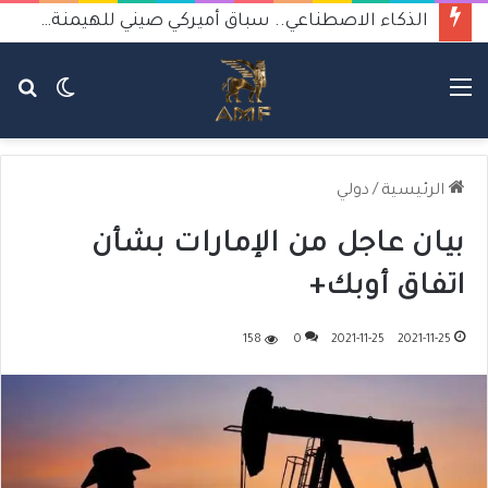
الذكاء الاصطناعي.. سباق أميركي صيني للهيمنة يثير القلق
القائمة
الوضع
بح
المظلم
عن
الرئيسية
/
دولي
بيان عاجل من الإمارات بشأن
اتفاق أوبك+
158
0
2021-11-25
2021-11-25