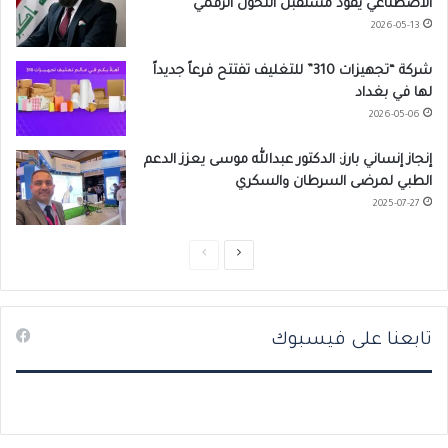
الاصطناعي يقود مستقبل التحول الرقمي
2026-05-13
شركة “تجهيزات 310” للتغليف تفتتح فرعاً جديداً
لها في بغداد
2026-05-06
إنجاز إنساني بارز: الدكتور عبدالله موسى يعزز الدعم
الطبي لمرضى السرطان والسكري
2025-07-27
ا
ا
ل
ل
ص
ص
تابعنا على فيسبوك
ف
ف
ح
ح
ة
ة
ا
ا