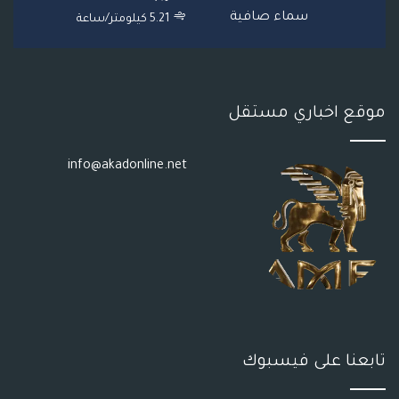
S
سماء صافية
5.21 كيلومتر/ساعة
S
موقع اخباري مستقل
info@akadonline.net
تابعنا على فيسبوك