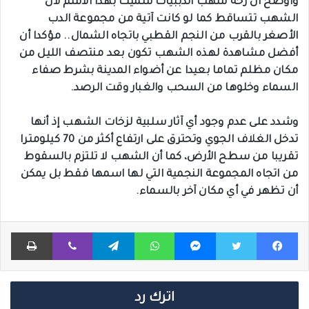
وأوضح أن زخة شهب الدببيات سميت بهذا الاسم لأن
الشهب تتساقط كما لو كانت آتية من مجموعة الدب
الأصغر بالقرب من النجم القطبي باتجاه الشمال.. مؤكدا أن
أفضل مشاهدة لهذه الشهب تكون بعد منتصف الليل من
مكان مظلم تماما بعيدا عن أضواء المدينة بشرط صفاء
السماء وخلوها من السحب والغبار وقت الرصد.
وشدد على عدم وجود أي آثار سلبية لزخات الشهب إذ أنها
تدخل الغلاف الجوي وتحترق على ارتفاع أكثر من 70 كيلومترا
تقريبا من سطح الأرض، كما أن الشهب لا تلتزم بالسقوط
من اتجاه المجموعة النجمية التي لها اسمها فقط بل يمكن
أن تظهر في أي مكان آخر بالسماء.
فيسبوك
تويتر
ماسنجر
واتساب
تيلقرام
ڤايبر
طباعة
اترك رد