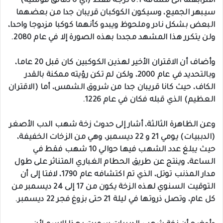
اقترابهما الى مسافة 0.1 درجة فقط (أي 6 دقائق قوسية)
سيبهر الجميع، وسيكون الكوكبان قريبان جدا من بعضهما
البعض بشكل نادر وملحوظ ويبدو كأنهما كوكبا مزدوجا واحدا،
ولن يتكرر هذا المشهد مجددا بهذه الصورة إلا في عام 2080.
وأضاف أن الاقتران الأخير لهذين الكوكبين كان قبل 20 عاما،
وبالتحديد في عام 2000، ولكن لم تكن رؤيته ممكنة بالقدر
الكاف، حيث كانا قريبان جدا من شروق الشمس، أما (الاقتران
العظيم) الذي قبله فكان في عام 1226.
وعن الظاهرة الثالثة، أشار إلى حدوث زخة شهب الدب الأصغر
(الدببيات) يومي 21 و 22 ديسمبر، وهي من الزخات الخفيفة،
حيث يبلغ عدد الشهب فيها حوالي 10 شهب فقط في
الساعة، وينتج عن طريق الحطام الغباري المتناثر على طول
مدار المذنب توتل، الذي تم اكتشافه عام 1790، لافتا إلى أن
التوقيت السنوي لهذه الزخة يكون من 17 إلى 24 ديسمبر من
كل عام، وتصل ذروتها في ليلة 21 حتى بزوغ فجر 22 ديسمبر.