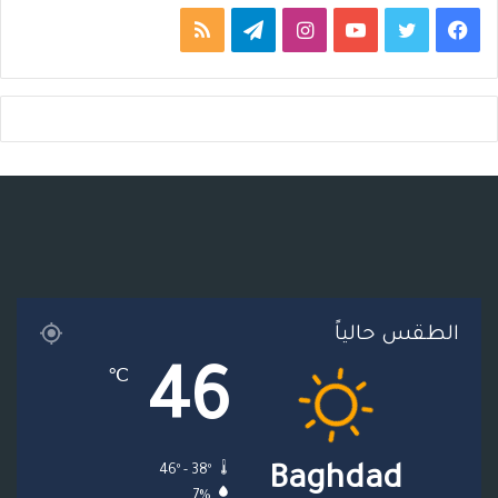
ف
ت
ي
ا
ت
م
ي
و
و
ن
ي
ل
س
ي
ت
س
ل
خ
ب
ت
ي
ت
ق
ص
و
ر
و
ق
ر
ا
ك
ب
ر
ا
ل
ا
م
م
الطقس حالياً
م
و
46
℃
ق
ع
46º - 38º
Baghdad
R
7%