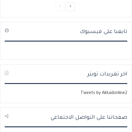
ا
ا
ل
ل
ص
ص
تابعنا على فيسبوك
ف
ف
ح
ح
ة
ة
ا
ا
ل
ل
ت
س
اخر تغريدات تويتر
ا
ا
ل
ب
Tweets by Akkadonline2
ي
ق
ة
ة
صفحاتنا على التواصل الاجتماعي