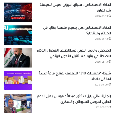
الذكاء الاصطناعي.. سباق أميركي صيني للهيمنة
يثير القلق
2026-05-13
الذكاء الاصطناعي..هل يصبح متهما جنائيا في
الجرائم والانتحار؟
2026-05-13
الصحفي والخبير التقني عبداللطيف الهجول: الذكاء
الاصطناعي يقود مستقبل التحول الرقمي
2026-05-13
شركة “تجهيزات 310” للتغليف تفتتح فرعاً جديداً
لها في بغداد
2026-05-06
إنجاز إنساني بارز: الدكتور عبدالله موسى يعزز الدعم
الطبي لمرضى السرطان والسكري
2025-07-27