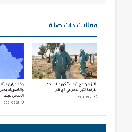
مقالات ذات صلة
بالتزامن مع “رعب” كورونا.. الحمى
وفد وزاري برئا
النزفية تثير الذعر في ذي قار
والكهرباء يصل 
الخدمي فيها
2021-09-25
2021-02-25