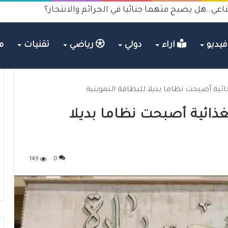
اعي..هل يصبح متهما جنائيا في الجرائم والانتحار؟
يديو
اراء
دولي
رياضي
تقنيات
م
ذائية أصبحت نظاما بديلا للبطاقة التموينية
لغذائية أصبحت نظاما بديلا
149
0