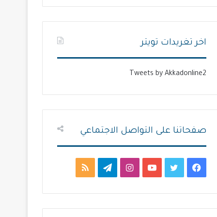
ت
س
ا
ا
ل
ب
اخر تغريدات تويتر
ي
ق
ة
ة
Tweets by Akkadonline2
صفحاتنا على التواصل الاجتماعي
ف
ت
ي
ا
ت
م
ي
و
و
ن
ي
ل
س
ي
ت
س
ل
خ