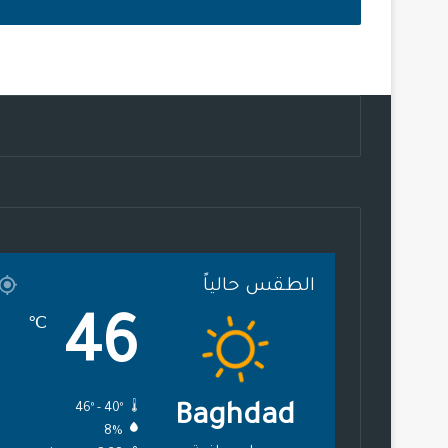
الطقس حالياً
46
℃
46º - 40º
Baghdad
8%