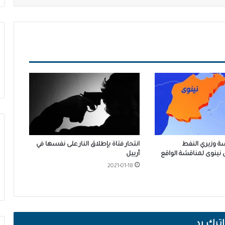
سة وزيري النفط
انتحار فتاة بإطلاق النار على نفسها في
نينوى لمناقشة الواقع
أربيل
2021-01-18
اترك رد