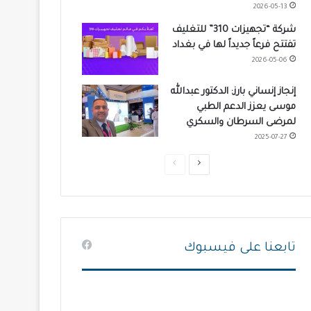
2026-05-13
شركة “تجهيزات 310” للتغليف
تفتتح فرعاً جديداً لها في بغداد
2026-05-06
إنجاز إنساني بارز: الدكتور عبدالله
موسى يعزز الدعم الطبي
لمرضى السرطان والسكري
2025-07-27
ا
ا
ل
ل
ص
ص
ف
ف
ح
ح
تابعنا على فيسبوك
ة
ة
ا
ا
ل
ل