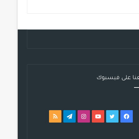
ب
ت
ي
ت
ق
ص
و
ر
و
ق
ر
ا
ك
ب
ر
ا
ل
ا
م
م
م
و
ق
عنا على فيسبوك
ع
R
S
فيسبوك
تويتر
يوتيوب
انستقرام
تيلقرام
ملخص
S
الموقع