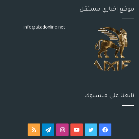
موقع اخباري مستقل
info@akadonline.net
تابعنا على فيسبوك
فيسبوك
تويتر
يوتيوب
انستقرام
تيلقرام
ملخص