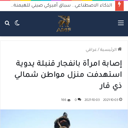
الذكاء الاصطناعي.. سباق أميركي صيني للهيمنة يثير القلق
القائمة
الوضع
بح
المظلم
عن
الرئيسية
/
عراقي
إصابة امرأة بانفجار قنبلة يدوية
استهدفت منزل مواطن شمالي
ذي قار
166
0
2021-10-03
2021-10-03