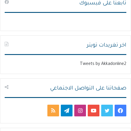
تابعنا على فيسبوك
ف
ف
ح
ح
ة
ة
ا
ا
ل
ل
ت
س
اخر تغريدات تويتر
ا
ا
ل
ب
Tweets by Akkadonline2
ي
ق
ة
ة
صفحاتنا على التواصل الاجتماعي
ف
ت
ي
ا
ت
م
ي
و
و
ن
ي
ل