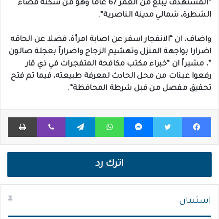
“المستهدف يبلغ من العمر 67 عاماً وهو من سكنة قضاء
الشطرة، شمالي مدينة الناصرية”.
واضاف، ان “الانفجار اسفر عن اصابة امرأة، فضلا عن الحاقه
اضرارا بواجهة المنزل وتهشيم الزجاج واضراراً بعجلة صالون
“، مشيراً ان “خبراء مكتب مكافحة المتفجرات في ذي قار
رفعوا عينات من محل الحادث لمعرفة طبيعته، فيما تم فتح
تحقيق مفصل من قبل شرطة المحافظة”.
فيسبوك
تويتر
ماسنجر
واتساب
تيلقرام
ڤايبر
طباعة
اترك رد
استبيان