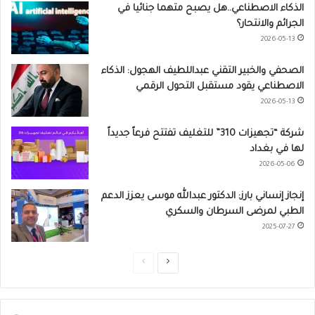
الذكاء الاصطناعي..هل يصبح متهما جنائيا في
الجرائم والانتحار؟
2026-05-13
الصحفي والخبير التقني عبداللطيف الهجول: الذكاء
الاصطناعي يقود مستقبل التحول الرقمي
2026-05-13
شركة “تجهيزات 310” للتغليف تفتتح فرعاً جديداً
لها في بغداد
2026-05-06
إنجاز إنساني بارز: الدكتور عبدالله موسى يعزز الدعم
الطبي لمرضى السرطان والسكري
2025-07-27
ا
ا
ل
ل
ص
ص