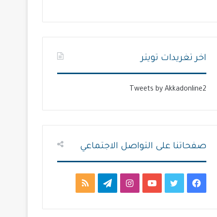
ل
ل
ت
س
ا
ا
ل
ب
اخر تغريدات تويتر
ي
ق
ة
ة
Tweets by Akkadonline2
صفحاتنا على التواصل الاجتماعي
ف
ت
ي
ا
ت
م
ي
و
و
ن
ي
ل