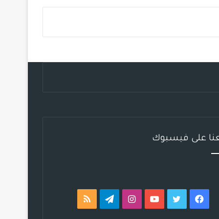
س
ي
ت
س
ل
خ
ب
ت
ي
ت
ق
ص
و
ر
و
ق
ر
ا
ك
ب
ر
ا
ل
ا
م
م
م
و
ق
عنا على فيسبوك
ع
R
S
فيسبوك
تويتر
يوتيوب
انستقرام
تيلقرام
ملخص
S
الموقع