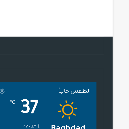
الطقس حالياً
37
℃
47º - 37º