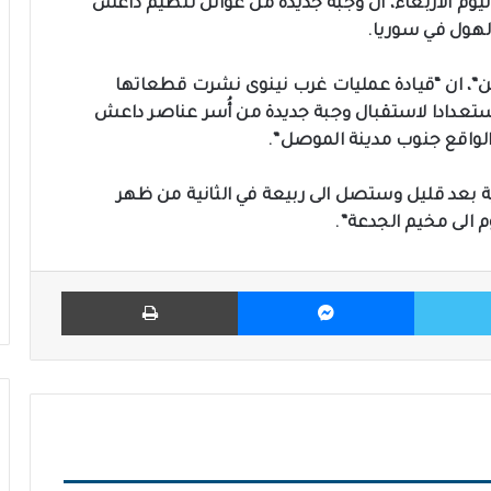
م الأربعاء، ان وجبة جديدة من عوائل تنظيم داعش
لهول في سوريا.
ن”، ان “قيادة عمليات غرب نينوى نشرت قطعاتها
عدادا لاستقبال وجبة جديدة من أُسر عناصر داعش
الواقع جنوب مدينة الموصل”.
ية بعد قليل وستصل الى ربيعة في الثانية من ظهر
م الى مخيم الجدعة”.
تويتر
ماسنجر
طباعة