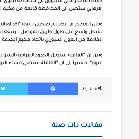
كشف مصدر أمني مسؤول في محافظة نينوى، اليو
الارهابي ستصل الى المحافظة قادمة من مخيم ا
وقال المصدر في تصريح صحفي تابعه “اكد اونلاي
بشكل واسع على طول طريق الموصل – ربيعة است
القادمة من الهول السوري باتجاه مخيم الجدعة 
وبين ان “القافلة ستدخل الحدود العراقية السور
اليوم”، مشيرا الى ان “القافلة ستصل مساء اليو
فيسبوك
المشاركة
مقالات ذات صلة