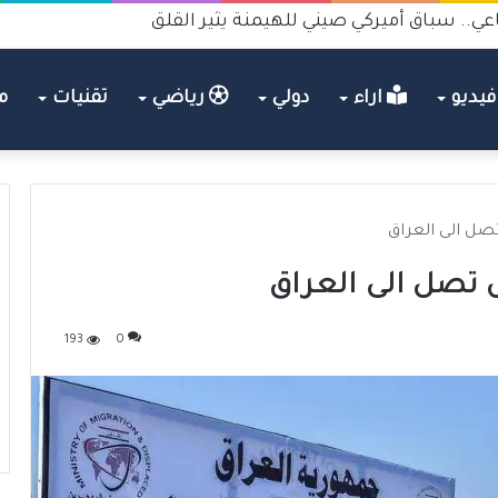
عي.. سباق أميركي صيني للهيمنة يثير القلق
يديو
اراء
دولي
رياضي
تقنيات
م
صل الى العراق
 تصل الى العراق
193
0