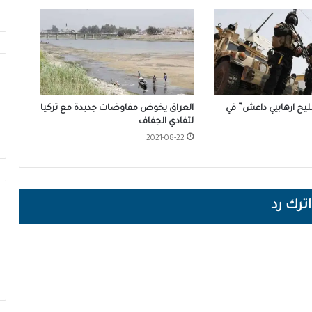
ليح ارهابيي داعش” في
العراق يخوض مفاوضات جديدة مع تركيا
لتفادي الجفاف
2021-08-22
اترك رد