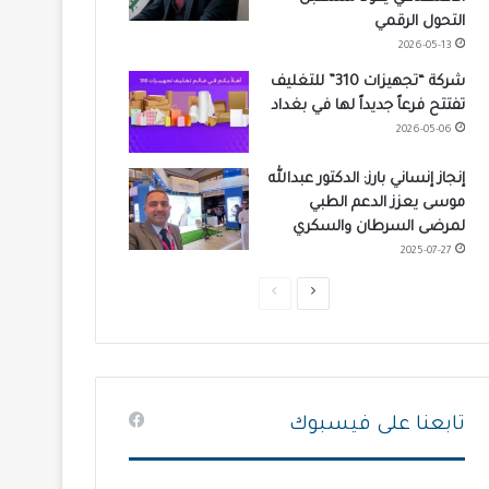
التحول الرقمي
2026-05-13
شركة “تجهيزات 310” للتغليف
تفتتح فرعاً جديداً لها في بغداد
2026-05-06
إنجاز إنساني بارز: الدكتور عبدالله
موسى يعزز الدعم الطبي
لمرضى السرطان والسكري
2025-07-27
ا
ا
ل
ل
ص
ص
ف
ف
ح
ح
تابعنا على فيسبوك
ة
ة
ا
ا