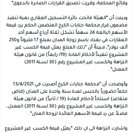
وقائع المحكمة، وقررت تصديق القرارات الصادرة بالدعوى”.
وبينت أن “الهيئة فاتحت دائرة التسجيل العقاري بغية تنفيذ
مضمون قرار محكمة جنايات الكرخ المتضمن الحكم برد قيمة
الأسهم البالغة 24 سهماً تشكـل ثلاثة أرباع أسهم أحد
العقارات في بغداد باسم زوجة المدان بمبلغ 17 مليوناً و250
ألف دولار”، مبينةً أن “ذلك المبلغ يمثل قيمة الكسب غير
المشروع تنفيذاً لأحكام المادة (19/ رابعاً) من قانون هيئة
النزاهة والكسب غير المشروع رقم (30 لسنة 2011)
المعدل”.
وأوضحت أن “محكمة جنايات الكرخ أصدرت في 13/4/2021
حكماً حضورياً بالحبس لمدة سنة واحدة على المدان (قاض
متقاعد) استناداً لأحكام المادة (19 / ثانياً) من قانون هيئة
النزاهة والكسب غير المشروع رقم (30 لسنة 2011) المعدل،
فضلاً عن رد قيمة الأسهم العائدة لزوجة المدان”.
واشارت النزاهة الى ان ذلك “يمثِل قيمة الكسب غير المشروع