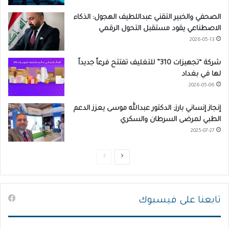
الصحفي والخبير التقني عبداللطيف الهجول: الذكاء
الاصطناعي يقود مستقبل التحول الرقمي
2026-05-13
شركة “تجهيزات 310” للتغليف تفتتح فرعاً جديداً
لها في بغداد
2026-05-06
إنجاز إنساني بارز: الدكتور عبدالله موسى يعزز الدعم
الطبي لمرضى السرطان والسكري
2025-07-27
ا
ا
ل
ل
ص
ص
تابعنا على فيسبوك
ف
ف
ح
ح
ة
ة