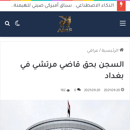
الذكاء الاصطناعي.. سباق أميركي صيني للهيمنة يثير القلق
القائمة
الوضع
بح
المظلم
عن
الرئيسية
/
عراقي
السجن بحق قاضي مرتشي في
بغداد
182
0
2021-09-20
2021-09-20