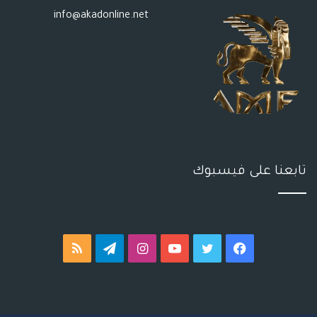
info@akadonline.net
تابعنا على فيسبوك
فيسبوك
تويتر
يوتيوب
انستقرام
تيلقرام
ملخص
الموقع
RSS