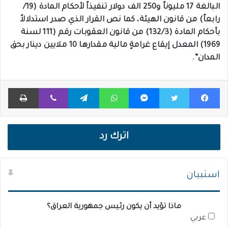
البالغة 17 مليوناً و250 الف دولار تنفيذاً لأحكام المادة (19/
رابعاً) من قانون الهيئة، كما نص القرار الذي صدر استدلالاً
بأحكام المادة (132/3) من قانون العقوبات رقم (111 لسنة
1969) المعدل إيقاع غرامةٍ مالية مقدارها 10 ملايين دينار بحق
المدان”.
فيسبوك
تويتر
ماسنجر
واتساب
تيلقرام
ڤايبر
طباعة
اترك رد
استبيان
ماذا تؤيد أن يكون رئيس جمهورية العراق؟
عربي