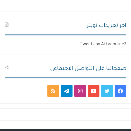
ا
ا
ل
ل
ت
س
اخر تغريدات تويتر
ا
ا
ل
ب
Tweets by Akkadonline2
ي
ق
ة
ة
صفحاتنا على التواصل الاجتماعي
ف
ت
ي
ا
ت
م
ي
و
و
ن
ي
ل
س
ي
ت
س
ل
خ
ب
ت
ي
ت
ق
ص