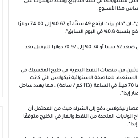
من أعلى مستوياتها في ستة أسابيع، وسط مؤشرات على
تكساس هذا الأسبوع.
وذكرت وسائل اعلام اقتصادية تابعها “اكد اونلاين”، ان “خام برنت ارتفع 49 سنتًا، أو 0.67% إلى 74.00 دولارًا
واضافت ان “خام غرب تكساس الوسيط الأمريكي صعد 52 سنتا أو 0.74% إلى 70.97 دولارا للبرميل بعد
 الاثنين من منصات النفط البحرية في خليج المكسيك في
الاستعداد للعاصفة الاستوائية نيكولاس التي كانت
متجهة نحو ساحل تكساس مع رياح تبلغ سرعتها 70 ميلاً في الساعة (113 كم / ساعة) ، مما يهدد ساحل
ر إيدا”.
اعصار نيكولاس دفع إلى الشراء حيث من المحتمل أن
عد ان ظل أكثر من 40% من إنتاج الولايات المتحدة من النفط والغاز في الخليج متوقفًا
دا”.