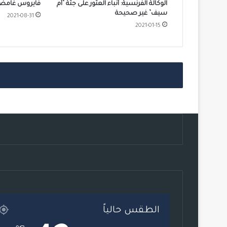
الوكالة الفرنسية: أنباء العثور على جثة ’أم
فايروس غامض ي
سيف’ غير صحيحة
2021-08-31
2021-01-15
الطقس حالياً