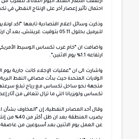
ارتفعت أسعار النفط، اليوم الثلاثاء، لتقترب 
احتمال تأثير إعصار آخر على الإنتاج النفطي في 
للبرميل بحلول 05:11 بتوقيت غرينتش، بعد أن ارتفع بنسبة 0.8% في اليوم السابق”.
ارتفاعه 1.1% يوم الاثنين”.
واشارت الى ان “عمليات الإجلاء كانت جارية يوم
الولايات المتحدة حيث بدأت مصافي النفط البرية 
تكساس ولويزيانا التي ما تزال تتعافى من آثار إعصا
وقال أحد المصادر النفطية، إن “المخاوف بشأن 
يضرب المنطقة ب
عن العمل يوم الاثنين بعد أسبوعين من عاصفة إي