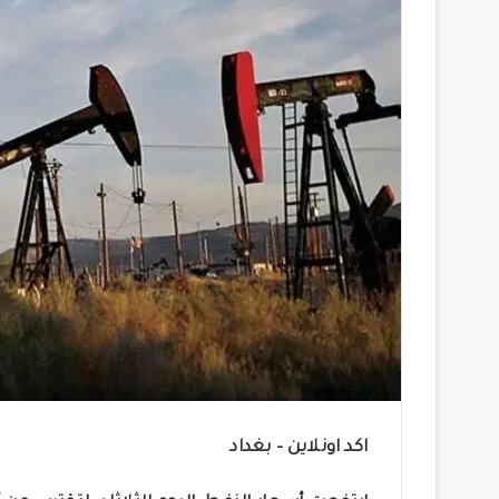
اكد اونلاين – بغداد