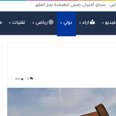
ي..هل يصبح متهما جنائيا في الجرائم والانتحار؟
يديو
اراء
دولي
رياضي
تقنيات
م
164
0