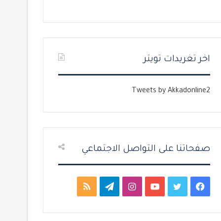
ل
ل
ت
س
ا
ا
ل
ب
اخر تغريدات تويتر
ي
ق
ة
ة
Tweets by Akkadonline2
صفحاتنا على التواصل الاجتماعي
ف
ت
ي
ا
ت
م
ي
و
و
ن
ي
ل