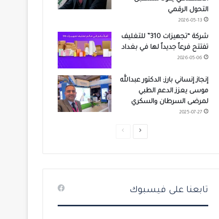
التحول الرقمي
2026-05-13
شركة “تجهيزات 310” للتغليف
تفتتح فرعاً جديداً لها في بغداد
2026-05-06
إنجاز إنساني بارز: الدكتور عبدالله
موسى يعزز الدعم الطبي
لمرضى السرطان والسكري
2025-07-27
ا
ا
ل
ل
ص
ص
ف
ف
ح
ح
تابعنا على فيسبوك
ة
ة
ا
ا