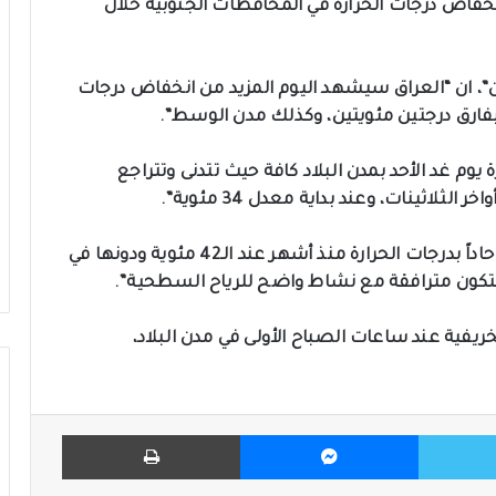
انخفاض درجات الحرارة في المحافظات الجنوبية خلال
ن”، ان “العراق سيشهد اليوم المزيد من انخفاض درجات
بفارق درجتين مئويتين، وكذلك مدن الوسط”.
وم غد الأحد بمدن البلاد كافة حيث تتدنى وتتراجع
ثينات، وعند بداية معدل 34 مئوية”.
وبين ان “مدن الجنوب ستسجل لأول مرة هبوطاً حاداً بدرجات الحرارة منذ أشهر عند الـ42 مئوية ودونها في
ريفية عند ساعات الصباح الأولى في مدن البلاد،
تويتر
ماسنجر
طباعة