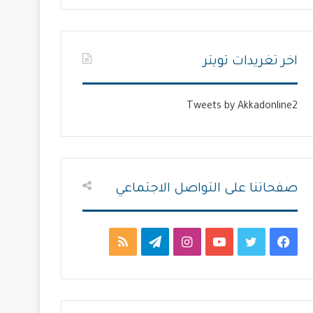
ت
س
ا
ا
ل
ب
اخر تغريدات تويتر
ي
ق
ة
ة
Tweets by Akkadonline2
صفحاتنا على التواصل الاجتماعي
ف
ت
ي
ا
ت
م
ي
و
و
ن
ي
ل
س
ي
ت
س
ل
خ