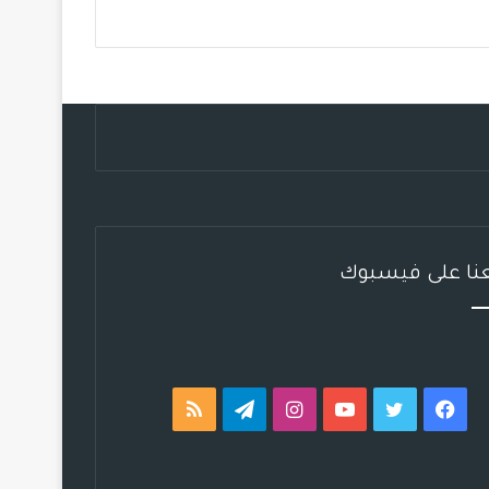
ب
ت
ي
ت
ق
ص
و
ر
و
ق
ر
ا
ك
ب
ر
ا
ل
ا
م
م
م
و
ق
عنا على فيسبوك
ع
R
S
فيسبوك
تويتر
يوتيوب
انستقرام
تيلقرام
ملخص
S
الموقع