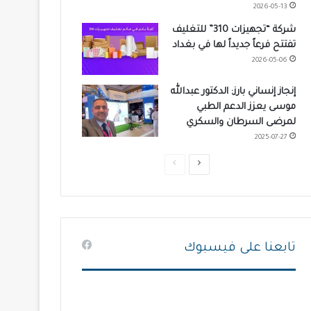
2026-05-13
شركة “تجهيزات 310” للتغليف
تفتتح فرعاً جديداً لها في بغداد
2026-05-06
إنجاز إنساني بارز: الدكتور عبدالله
موسى يعزز الدعم الطبي
لمرضى السرطان والسكري
2025-07-27
ا
ا
ل
ل
ص
ص
ف
ف
ح
ح
تابعنا على فيسبوك
ة
ة
ا
ا
ل
ل