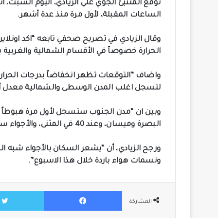
توقع المتنبئ الجوي علي الزيادي، اليوم السبت، 
الساعات المقبلة، لأول مرة منذ عدة أشهر.
وقال الزيادي في تصريح صحفي تابعه “اكد اونلاي
الحرارة خصوصاً في الأقسام الشمالية والغربية 
واضاف “التوقعات تظهر انخفاضاً بدرجات الحرارة ي
لتسجل اغلب المدن الوسطى والشمالية معدل أواخر الثلا
البصرة وميسان، وعند 40 في المثنى، والأجواء ستكون مترافقة مع نشاط واضح للرياح السطحية”.
ورجح الزيادي، أن “يشعر السكان بالأجواء شبه الخ
ونسمات هواء باردة خلال هذا الاسبوع”.
فيسبوك
المشاركة