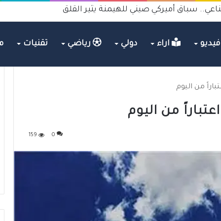
اعي.. سباق أميركي صيني للهيمنة يثير القلق
يديو
اراء
دولي
رياضي
تقنيات
م
اراً من اليوم
تباراً من اليوم
159
0