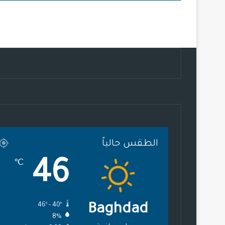
الطقس حالياً
46
℃
46º - 40º
Baghdad
8%