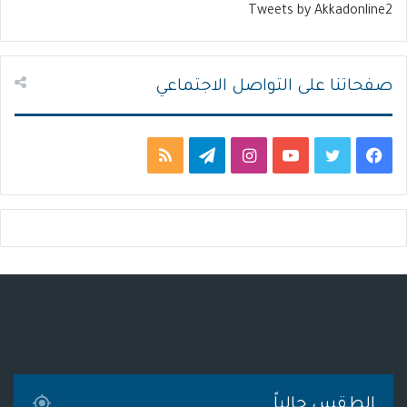
Tweets by Akkadonline2
ي
ق
ة
ة
صفحاتنا على التواصل الاجتماعي
ف
ت
ي
ا
ت
م
ي
و
و
ن
ي
ل
س
ي
ت
س
ل
خ
ب
ت
ي
ت
ق
ص
و
ر
و
ق
ر
ا
ك
ب
ر
ا
ل
ا
م
م
الطقس حالياً