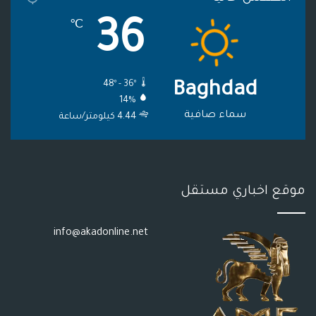
م
و
36
℃
ق
ع
48º - 36º
Baghdad
R
14%
S
سماء صافية
4.44 كيلومتر/ساعة
S
موقع اخباري مستقل
info@akadonline.net