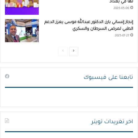
لها في بغداد
2026-05-06
إنجاز إنساني بارز: الدكتور عبدالله موسى يعزز الدعم
الطبي لمرضى السرطان والسكري
2025-07-27
ا
ا
ل
ل
ص
ص
تابعنا على فيسبوك
ف
ف
ح
ح
ة
ة
ا
ا
ل
ل
ت
س
اخر تغريدات تويتر
ا
ا
ل
ب