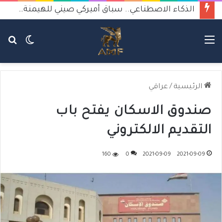
الذكاء الاصطناعي.. سباق أميركي صيني للهيمنة يثير القلق
القائمة
الوضع
بح
المظلم
عن
الرئيسية
/
عراقي
صندوق الاسكان يفتح باب
التقديم الالكتروني
160
0
2021-09-09
2021-09-09