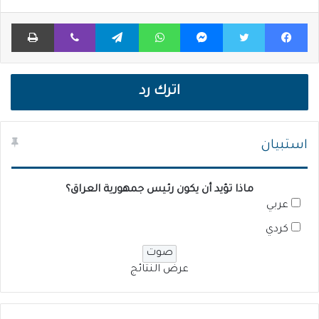
فيسبوك
تويتر
ماسنجر
واتساب
تيلقرام
ڤايبر
طباعة
اترك رد
استبيان
ماذا تؤيد أن يكون رئيس جمهورية العراق؟
عربي
كردي
عرض النتائج