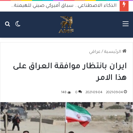
الذكاء الاصطناعي.. سباق أميركي صيني للهيمنة يثير القلق
القائمة
الوضع
بح
المظلم
عن
الرئيسية
/
عراقي
ايران بانتظار موافقة العراق على
هذا الامر
148
0
2021-09-04
2021-09-04