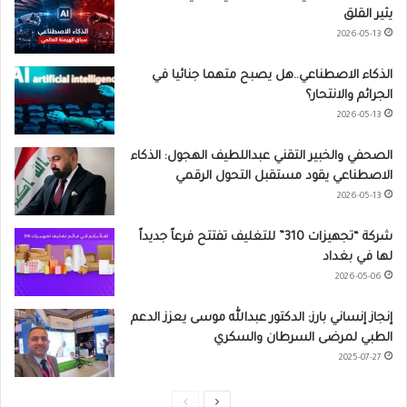
يثير القلق
2026-05-13
الذكاء الاصطناعي..هل يصبح متهما جنائيا في
الجرائم والانتحار؟
2026-05-13
الصحفي والخبير التقني عبداللطيف الهجول: الذكاء
الاصطناعي يقود مستقبل التحول الرقمي
2026-05-13
شركة “تجهيزات 310” للتغليف تفتتح فرعاً جديداً
لها في بغداد
2026-05-06
إنجاز إنساني بارز: الدكتور عبدالله موسى يعزز الدعم
الطبي لمرضى السرطان والسكري
2025-07-27
ا
ا