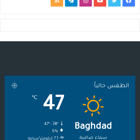
ف
ت
ي
ا
ت
م
ي
و
و
ن
ي
ل
س
ي
ت
س
ل
خ
ب
ت
ي
ت
ق
ص
و
ر
و
ق
ر
ا
ك
ب
ر
ا
ل
ا
م
م
الطقس حالياً
م
و
47
℃
ق
ع
47º - 38º
Baghdad
R
6%
S
سماء صافية
7.1 كيلومتر/ساعة