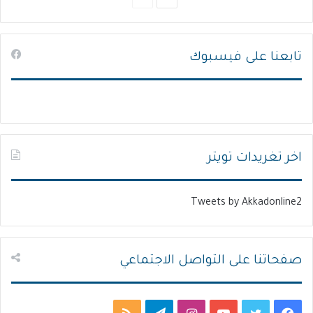
ل
ل
ص
ص
تابعنا على فيسبوك
ف
ف
ح
ح
ة
ة
ا
ا
ل
ل
ت
س
اخر تغريدات تويتر
ا
ا
ل
ب
Tweets by Akkadonline2
ي
ق
ة
ة
صفحاتنا على التواصل الاجتماعي