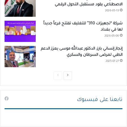
الاصطناعي يقود مستقبل التحول الرقمي
2026-05-13
شركة “تجهيزات 310” للتغليف تفتتح فرعاً جديداً
لها في بغداد
2026-05-06
إنجاز إنساني بارز: الدكتور عبدالله موسى يعزز الدعم
الطبي لمرضى السرطان والسكري
2025-07-27
ا
ا
ل
ل
ص
ص
تابعنا على فيسبوك
ف
ف
ح
ح
ة
ة
ا
ا