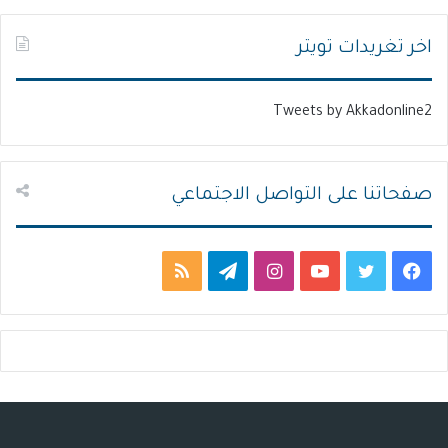
ل
ل
ت
س
اخر تغريدات تويتر
ا
ا
ل
ب
Tweets by Akkadonline2
ي
ق
ة
ة
صفحاتنا على التواصل الاجتماعي
ف
ت
ي
ا
ت
م
ي
و
و
ن
ي
ل
س
ي
ت
س
ل
خ
ب
ت
ي
ت
ق
ص
و
ر
و
ق
ر
ا