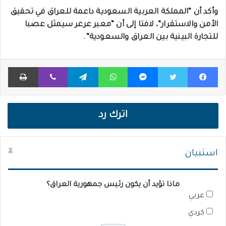
وأكد أن “المملكة العربية السعودية داعمة للعراق في تحقيق
الأمن والاستقرار”، لافتا إلى أن “معبر عرعر سيمثل عصبا
للتجارة البينية بين العراق والسعودية”.
فيسبوك
تويتر
ماسنجر
واتساب
تيلقرام
ڤايبر
طباعة
اترك رد
استبيان
ماذا تؤيد أن يكون رئيس جمهورية العراق؟
عربي
كردي