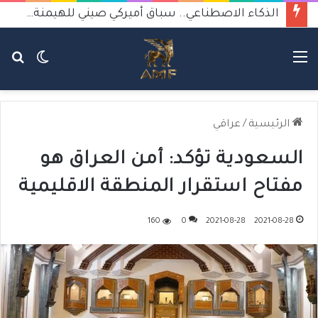
الذكاء الاصطناعي.. سباق أميركي صيني للهيمنة يثير القلق
القائمة
الوضع
بح
المظلم
عن
الرئيسية
/
عراقي
السعودية تؤكد: أمن العراق هو
مفتاح استقرار المنطقة الاقليمية
160
0
2021-08-28
2021-08-28