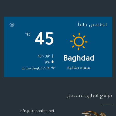
ك
ب
ر
ا
ل
ا
م
م
الطقس حالياً
م
و
45
℃
ق
ع
46º - 39º
Baghdad
R
9%
S
سماء صافية
2.84 كيلومتر/ساعة
S
موقع اخباري مستقل
info@akadonline.net