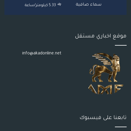
S
سماء صافية
5.33 كيلومتر/ساعة
S
موقع اخباري مستقل
info@akadonline.net
تابعنا على فيسبوك