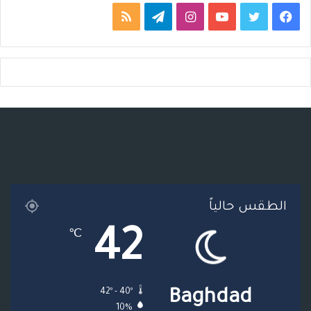
ف
ت
ي
ا
ت
م
ي
و
و
ن
ي
ل
س
ي
ت
س
ل
خ
ب
ت
ي
ت
ق
ص
و
ر
و
ق
ر
ا
ك
ب
ر
ا
ل
ا
م
م
الطقس حالياً
م
و
42
℃
ق
ع
42º - 40º
Baghdad
R
10%