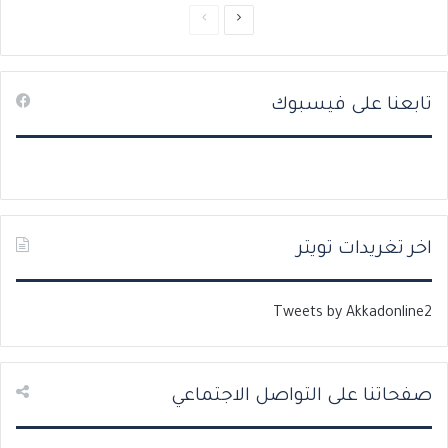
ا
ا
ل
ل
ص
ص
تابعنا على فيسبوك
ف
ف
ح
ح
ة
ة
ا
ا
ل
ل
ت
س
اخر تغريدات تويتر
ا
ا
ل
ب
Tweets by Akkadonline2
ي
ق
ة
ة
صفحاتنا على التواصل الاجتماعي