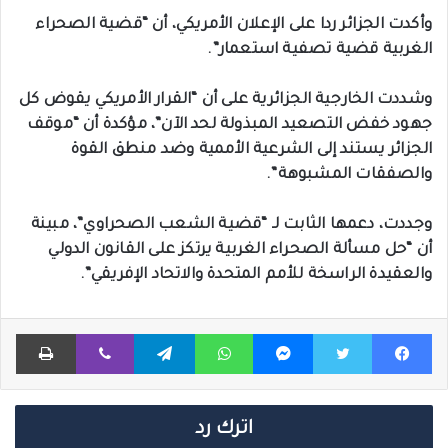
وأكدت الجزائر ردا على الإعلان الأمريكي، أن “قضية الصحراء
الغربية قضية تصفية استعمار”.
وشددت الخارجية الجزائرية على أن “القرار الأمريكي يقوض كل
جهود خفض التصعيد المبذولة لحد الآن”، مؤكدة أن “موقف
الجزائر يستند إلى الشرعية الأممية وضد منطق القوة
والصفقات المشبوهة”.
وجددت، دعمها الثابت لـ “قضية الشعب الصحراوي”، مبينة
أن “حل مسألة الصحراء الغربية يرتكز على القانون الدولي
والعقيدة الراسخة للأمم المتحدة والاتحاد الإفريقي”.
فيسبوك
تويتر
ماسنجر
واتساب
تيلقرام
ڤايبر
طباعة
اترك رد