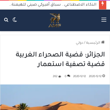
الذكاء الاصطناعي.. سباق أميركي صيني للهيمنة يثير القلق
القائمة
الوضع
بح
المظلم
عن
الرئيسية
/
دولي
الجزائر: قضية الصحراء الغربية
قضية تصفية استعمار
262
0
2020-12-12
2020-12-12