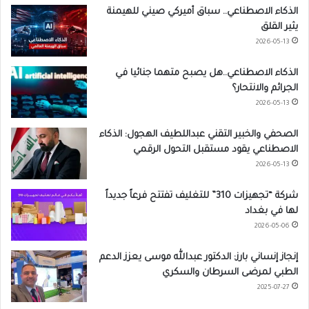
الذكاء الاصطناعي.. سباق أميركي صيني للهيمنة
يثير القلق
2026-05-13
الذكاء الاصطناعي..هل يصبح متهما جنائيا في
الجرائم والانتحار؟
2026-05-13
الصحفي والخبير التقني عبداللطيف الهجول: الذكاء
الاصطناعي يقود مستقبل التحول الرقمي
2026-05-13
شركة “تجهيزات 310” للتغليف تفتتح فرعاً جديداً
لها في بغداد
2026-05-06
إنجاز إنساني بارز: الدكتور عبدالله موسى يعزز الدعم
الطبي لمرضى السرطان والسكري
2025-07-27