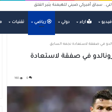
عي.. سباق أميركي صيني للهيمنة يثير القلق
يديو
اراء
دولي
رياضي
تقنيات
م
نالدو في صفقة لاستعادة نجمه السابق
ونالدو في صفقة لاستعادة
160
0