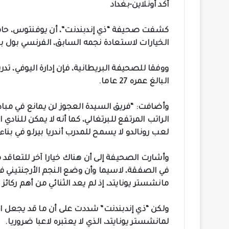
أكد أونلاين-بغداد
كشفت صحيفة “ذي إندبندنت”، أن يوفنتوس، حامل
الخيارات لاستعادة نجمه السابق، الفرنسي بول بوغ
ووفقا للصحيفة البريطانية، فإن إدارة اليوفي، 
البالغ عمره 27 عاما.
وأضافت: “فريق السيدة العجوز لن يمانع في مبادل
الراتب المرتفع للبرتغالي، كما أنه لا يمكن للنادي
لعب رونالدو لا يسمح للمدرب أندريا بيرلو في بن
وأشارت الصحيفة إلى أن هناك خيارا آخر للتعاقد م
في الصفقة، لاسيما وأن وضع النجم الأرجنتيني ف
مانشستر يونايتد، إذ لم يعد الثنائي من أهم ركائز
ولكن “ذي إندبندنت” شددت على أن ما قد يجعل الخي
لمانشستر يونايتد، الذي لا يعتبره لاعبا ضروريا.