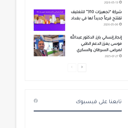
2026-05-13
شركة “تجهيزات 310” للتغليف
تفتتح فرعاً جديداً لها في بغداد
2026-05-06
إنجاز إنساني بارز: الدكتور عبدالله
موسى يعزز الدعم الطبي
لمرضى السرطان والسكري
2025-07-27
ا
ا
ل
ل
ص
ص
ف
ف
ح
ح
تابعنا على فيسبوك
ة
ة
ا
ا
ل
ل