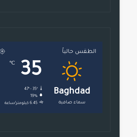
الطقس حالياً
35
℃
47º - 35º
Baghdad
19%
سماء صافية
6.45 كيلومتر/ساعة