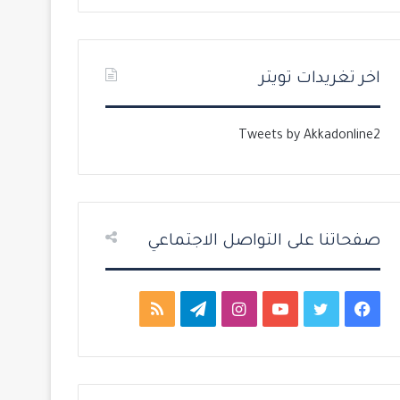
ت
س
ا
ا
ل
ب
اخر تغريدات تويتر
ي
ق
ة
ة
Tweets by Akkadonline2
صفحاتنا على التواصل الاجتماعي
ف
ت
ي
ا
ت
م
ي
و
و
ن
ي
ل
س
ي
ت
س
ل
خ