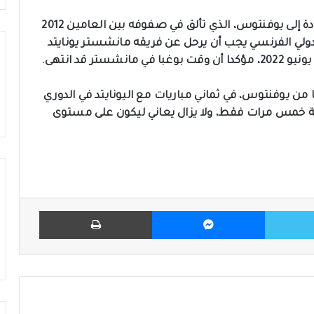
وأفيد في وقت سابق، بأن بوغبا مصمم على العودة إلى يوفنتوس، الذي تألق في صفوفه بين العامين 2012
أن الدولي الفرنسي يجب أن يرحل عن فريقه مانشستر يونايتد
ر قد انتهى.
با، المنضم لمانشستر في 2016 قادما من يوفنتوس، في ثماني مباريات مع اليونايتد في الدوري
ية خمس مرات فقط، ولا يزال يعاني ليكون على مستوى
تويتر
ماسنجر
طباعة