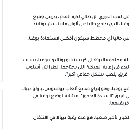
 لقب الدوري الإيطالي لكرة القدم، يدرس جميع
با، الذي يدافع حاليا عن ألوان مانشستر يونايتد.
تدرس حاليا أي مخطط سيكون أفضل لاستعادة بوغبا،
ة مهاجمه البرتغالي كريستيانو رونالدو ببوغبا، بسبب
 البدء في إعادة الهيكلة التي يحتاجها، نظرا لأن أسلوب
اء فريق يلعب بشكل جماعي أكبر”.
ع بوغبا، وهو إدراج صانع ألعاب يوفنتوس، باولو ديبالا،
ي فريق “السيدة العجوز”، مشابه لوضع بوغبا في
 فريقيهما.
ار الأخير صعبا، هو عدم رغبة ديبالا في الانتقال