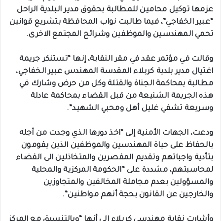
عزمها توكيل محامين للمطالبة بحقوق مدير البلدية الراحل
“عبير الخفاجي”، فيما طالبت نواب المحافظة بتشريع قوانين
تحمي المهندسين والموظفين وشرائح المجتمع الاخرى.
وقالت في مؤتمر عقد في مقر النقابة، إنها “تستنكر جريمة
اغتيال مدير بلدية كربلاء المقدسة المهندس عبير الخفاجي،
مطالبة بمحاكمة الجناة والقتلة وكل من حرض وشارك في
هذه الجريمة الشنيعة من قبل القضاء بمحاكمة عادلة
وسريعة تشفي غليل أهل ومحبي الشهيد”.
ودعت، الجهات الأمنية إلى “اخذ دورها الذي وجدت من أجله
بالحفاظ على حياة المهندسين والموظفين الذين يقومون
بتأدية واجباتهم وتقديم المقصرين والمتخاذلين الى القضاء
لمحاسبتهم، مشددة على “الحكومة المركزية والمحلية
والمسؤولين بعدم مجاملة المخالفين والمتجاوزين
والخارجين عن القانون بحجة أنهم مواطنين”.
وأشارت نقابة مهندسي كربلاء إلى أنها “وبالتنسيق مع المركز