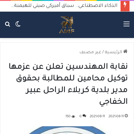
الذكاء الاصطناعي.. سباق أميركي صيني للهيمنة يثير القلق
القائمة
الوضع
بح
المظلم
عن
الرئيسية
/
غير مصنف
نقابة المهندسين تعلن عن عزمها
توكيل محامين للمطالبة بحقوق
مدير بلدية كربلاء الراحل عبير
الخفاجي
150
0
2021-08-11
2021-08-11