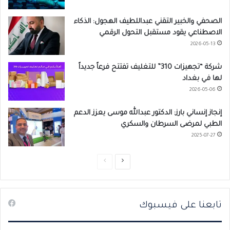
الصحفي والخبير التقني عبداللطيف الهجول: الذكاء
الاصطناعي يقود مستقبل التحول الرقمي
2026-05-13
شركة “تجهيزات 310” للتغليف تفتتح فرعاً جديداً
لها في بغداد
2026-05-06
إنجاز إنساني بارز: الدكتور عبدالله موسى يعزز الدعم
الطبي لمرضى السرطان والسكري
2025-07-27
ا
ا
ل
ل
ص
ص
تابعنا على فيسبوك
ف
ف
ح
ح