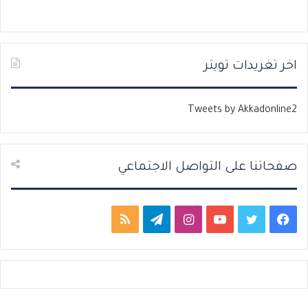
ة
ة
ا
ا
ل
ل
ت
س
اخر تغريدات تويتر
ا
ا
ل
ب
Tweets by Akkadonline2
ي
ق
ة
ة
صفحاتنا على التواصل الاجتماعي
ف
ت
ي
ا
ت
م
ي
و
و
ن
ي
ل
س
ي
ت
س
ل
خ
ب
ت
ي
ت
ق
ص