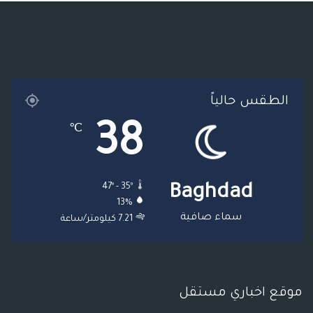
و
ر
و
ق
ر
ا
ك
ب
ر
ا
ل
ا
م
م
الطقس حالياً
م
و
38
℃
ق
ع
47º - 35º
Baghdad
R
13%
S
سماء صافية
7.21 كيلومتر/ساعة
S
موقع اخباري مستقل