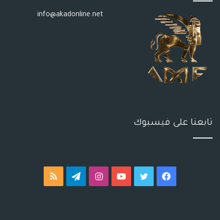
info@akadonline.net
تابعنا على فيسبوك
فيسبوك
تويتر
يوتيوب
انستقرام
تيلقرام
ملخص
الموقع
RSS