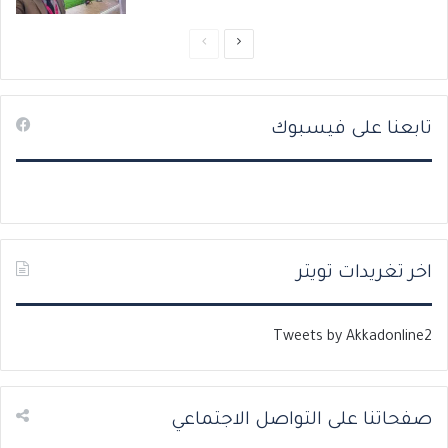
ا
ا
ل
ل
ص
ص
تابعنا على فيسبوك
ف
ف
ح
ح
ة
ة
ا
ا
ل
ل
ت
س
اخر تغريدات تويتر
ا
ا
ل
ب
Tweets by Akkadonline2
ي
ق
ة
ة
صفحاتنا على التواصل الاجتماعي