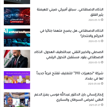
الذكاء الاصطناعي.. سباق أميركي صيني للهيمنة
يثير القلق
2026-05-13
الذكاء الاصطناعي..هل يصبح متهما جنائيا في
الجرائم والانتحار؟
2026-05-13
الصحفي والخبير التقني عبداللطيف الهجول: الذكاء
الاصطناعي يقود مستقبل التحول الرقمي
2026-05-13
شركة “تجهيزات 310” للتغليف تفتتح فرعاً جديداً
لها في بغداد
2026-05-06
إنجاز إنساني بارز: الدكتور عبدالله موسى يعزز الدعم
الطبي لمرضى السرطان والسكري
2025-07-27