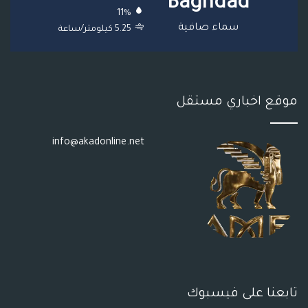
Baghdad
11%
S
سماء صافية
5.25 كيلومتر/ساعة
S
موقع اخباري مستقل
info@akadonline.net
تابعنا على فيسبوك