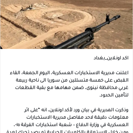
اكد اونلاين_بغداد
اعلنت مديرية الاستخبارات العسكرية، اليوم الجمعة، القاء
القبض على خمسة متسللين من سوريا الى ناحية ربيعة
غربي محافظة نينوى، ضمن مهامها مع بقية القطعات
لتأمين الحدود.
وذكرت المديرية في بيان ورد لأكد اونلاين، انه “على اثر
معلومات دقيقة لاحد مفاصل مديرية الاستخبارات
العسكرية في وزارة الدفاع – شعبة استخبارات الفرقة ١٥-،
ومن خلال الاستعانة بالكاميرات الحرارية تم رصد تحرك لعدة