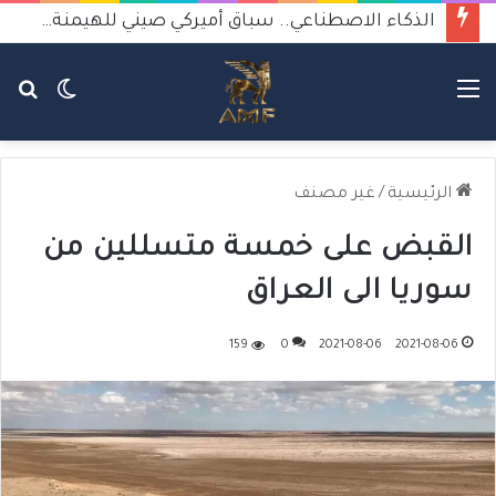
الذكاء الاصطناعي.. سباق أميركي صيني للهيمنة يثير القلق
القائمة
الوضع
بح
المظلم
عن
الرئيسية
/
غير مصنف
القبض على خمسة متسللين من
سوريا الى العراق
159
0
2021-08-06
2021-08-06