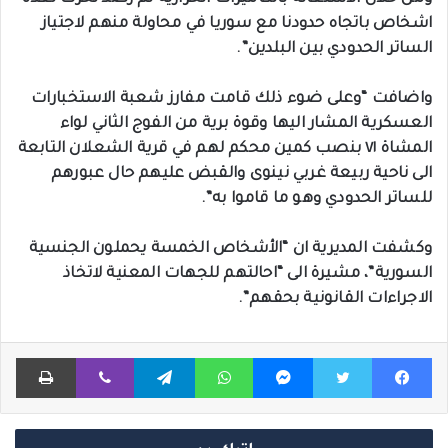
اشخاص باتجاه حدودنا مع سوريا في محاولة منهم لاجتياز
الساتر الحدودي بين البلدين”.
واضافت “وعلى ضوء ذلك قامت مفارز شعبة الاستخبارات
العسكرية المشار اليها وقوة برية من الفوج الثاني لواء
المشاة ٧١ بنصب كمين محكم لهم في قرية الشعلان التابعة
الى ناحية ربيعة غربي نينوى والقبض عليهم حال عبورهم
للساتر الحدودي وهو ما قاموا به”.
وكشفت المديرية ان “الأشخاص الخمسة يحملون الجنسية
السورية”، مشيرة الى “احالتهم للجهات المعنية لاتخاذ
الاجراءات القانونية بحقهم”.
فيسبوك
تويتر
ماسنجر
واتساب
تيلقرام
ڤايبر
طباعة