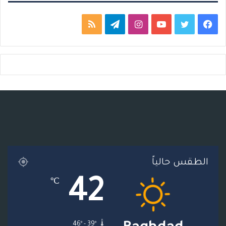
ف
ت
ي
ا
ت
م
ي
و
و
ن
ي
ل
س
ي
ت
س
ل
خ
ب
ت
ي
ت
ق
ص
و
ر
و
ق
ر
ا
ك
ب
ر
ا
ل
ا
م
م
الطقس حالياً
م
و
42
℃
ق
ع
46º - 39º
R