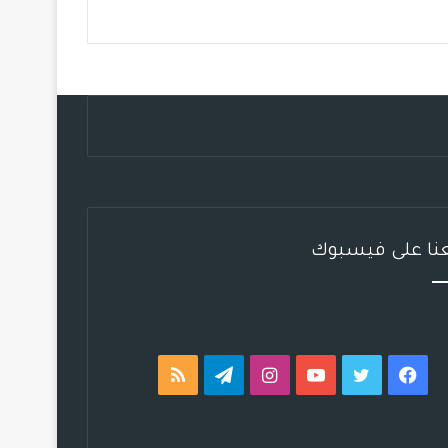
ب
ت
ي
ت
ق
ص
و
ر
و
ق
ر
ا
ك
ب
ر
ا
ل
ا
م
م
م
و
ق
عنا على فيسبوك
ع
R
S
فيسبوك
تويتر
يوتيوب
انستقرام
تيلقرام
ملخص
S
الموقع