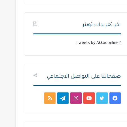
ت
س
ا
ا
ل
ب
اخر تغريدات تويتر
ي
ق
ة
ة
Tweets by Akkadonline2
صفحاتنا على التواصل الاجتماعي
ف
ت
ي
ا
ت
م
ي
و
و
ن
ي
ل
س
ي
ت
س
ل
خ