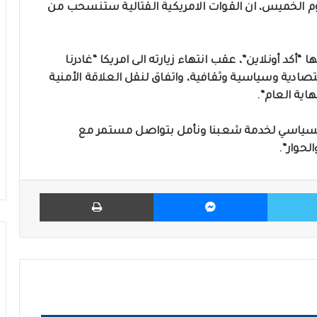
 الخميس، ان القوات الامريكية القتالية ستنسحب من
“أكد أونلاين”، عقب انتهاء زيارته الى امريكا “غادرنا
صادية وسياسية وثقافية، واتفاق لنقل العلاقة الأمنية
اية العام”.
السياسي لخدمة شعبنا ونأمل بتواصل مستمر مع
لحوار”.
تويتر
ماسنجر
طباعة