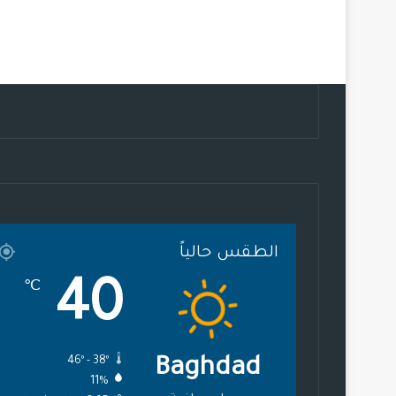
الطقس حالياً
40
℃
46º - 38º
Baghdad
11%