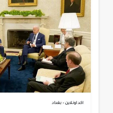
اكد اونلاين – بغداد