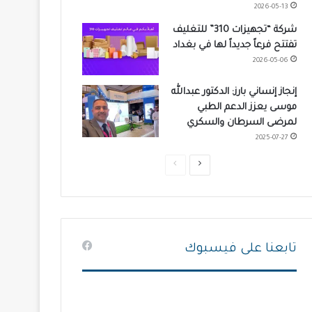
2026-05-13
شركة “تجهيزات 310” للتغليف
تفتتح فرعاً جديداً لها في بغداد
2026-05-06
إنجاز إنساني بارز: الدكتور عبدالله
موسى يعزز الدعم الطبي
لمرضى السرطان والسكري
2025-07-27
ا
ا
ل
ل
ص
ص
ف
ف
ح
ح
تابعنا على فيسبوك
ة
ة
ا
ا
ل
ل