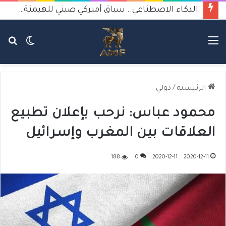
الذكاء الاصطناعي.. سباق أميركي صيني للهيمنة يثير القلق
القائمة
الوضع
بح
المظلم
عن
الرئيسية
/
دولي
محمود عباس: نرحب بإعلان تطبيع
العلاقات بين المغرب وإسرائيل
188
0
2020-12-11
2020-12-11