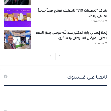
شركة “تجهيزات 310” للتغليف تفتتح فرعاً جديداً
لها في بغداد
2026-05-06
إنجاز إنساني بارز: الدكتور عبدالله موسى يعزز الدعم
الطبي لمرضى السرطان والسكري
2025-07-27
ا
ا
ل
ل
ص
ص
تابعنا على فيسبوك
ف
ف
ح
ح
ة
ة
ا
ا
ل
ل