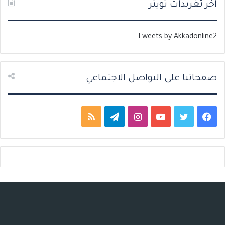
ت
س
اخر تغريدات تويتر
ا
ا
ل
ب
Tweets by Akkadonline2
ي
ق
ة
ة
صفحاتنا على التواصل الاجتماعي
ف
ت
ي
ا
ت
م
ي
و
و
ن
ي
ل
س
ي
ت
س
ل
خ
ب
ت
ي
ت
ق
ص
و
ر
و
ق
ر
ا
ك
ب
ر
ا
ل