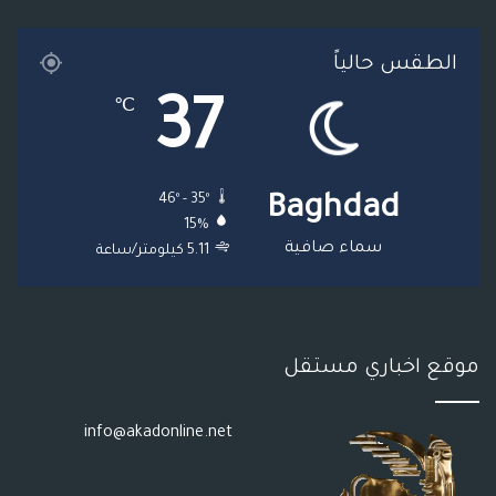
ا
م
م
الطقس حالياً
م
و
37
℃
ق
ع
46º - 35º
Baghdad
R
15%
S
سماء صافية
5.11 كيلومتر/ساعة
S
موقع اخباري مستقل
info@akadonline.net