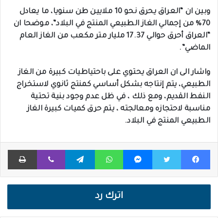
وبين ان “العراق يحرق نحو 10 ملايين طن سنويا، ما يعادل
70% من إجمالي الغاز الطبيعي المنتج في البلاد”، موضحا ان
“العراق أحرق حوالي 17.37 مليار متر مكعب من الغاز العام
الماضي”.
واشار الى ان العراق يحتوي على باحتياطيات كبيرة من الغاز
الطبيعي، يتم إنتاجه بشكل أساسي كمنتج ثانوي لاستخراج
النفط القديم، ومع ذلك ، في ظل عدم وجود بنية تحتية
مناسبة لاحتجازه ومعالجته ، يتم حرق كميات كبيرة الغاز
الطبيعي المنتج في البلاد.
فيسبوك
تويتر
ماسنجر
واتساب
تيلقرام
ڤايبر
طباعة
اترك رد