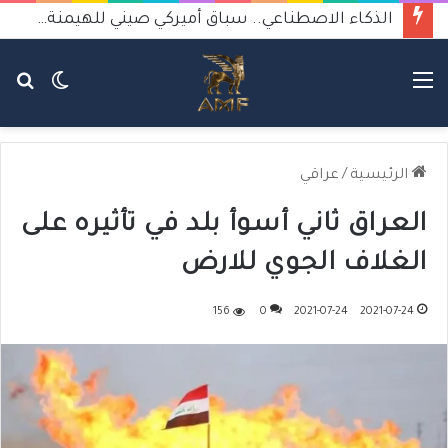
الذكاء الاصطناعي.. سباق أميركي صيني للهيمنة يثير القلق
القائمة
الوضع
بح
المظلم
عن
الرئيسية
/
عراقي
العراق ثاني أسوأ بلد في تأثيره على
الغلاف الجوي للارض
156
0
2021-07-24
2021-07-24