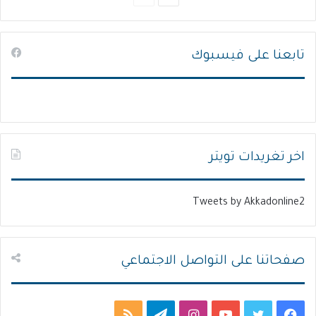
ل
ل
ص
ص
تابعنا على فيسبوك
ف
ف
ح
ح
ة
ة
ا
ا
ل
ل
ت
س
اخر تغريدات تويتر
ا
ا
ل
ب
Tweets by Akkadonline2
ي
ق
ة
ة
صفحاتنا على التواصل الاجتماعي
ف
ت
ي
ا
ت
م