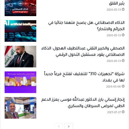
يثير القلق
2026-05-13
الذكاء الاصطناعي..هل يصبح متهما جنائيا في
الجرائم والانتحار؟
2026-05-13
الصحفي والخبير التقني عبداللطيف الهجول: الذكاء
الاصطناعي يقود مستقبل التحول الرقمي
2026-05-13
شركة “تجهيزات 310” للتغليف تفتتح فرعاً جديداً
لها في بغداد
2026-05-06
إنجاز إنساني بارز: الدكتور عبدالله موسى يعزز الدعم
الطبي لمرضى السرطان والسكري
2025-07-27
ا
ا