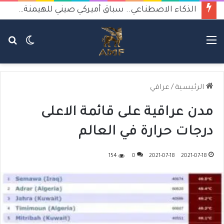
الذكاء الاصطناعي.. سباق أميركي صيني للهيمنة يثير القلق
القائمة
الوضع
بح
المظلم
عن
الرئيسية
/
عراقي
مدن عراقية على قائمة الاعلى
درجات حرارة في العالم
154
0
2021-07-18
2021-07-18