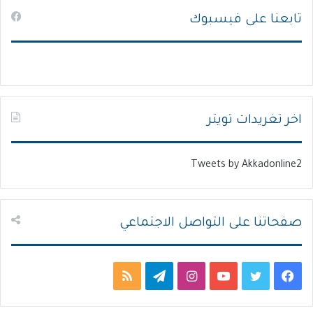
تابعنا على فيسبوك
ف
ف
ح
ح
ة
ة
ا
ا
ل
ل
ت
س
اخر تغريدات تويتر
ا
ا
ل
ب
Tweets by Akkadonline2
ي
ق
ة
ة
صفحاتنا على التواصل الاجتماعي
ف
ت
ي
ا
ت
م
ي
و
و
ن
ي
ل