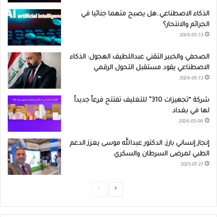
الذكاء الاصطناعي..هل يصبح متهما جنائيا في
الجرائم والانتحار؟
2026-05-13
الصحفي والخبير التقني عبداللطيف الهجول: الذكاء
الاصطناعي يقود مستقبل التحول الرقمي
2026-05-13
شركة “تجهيزات 310” للتغليف تفتتح فرعاً جديداً
لها في بغداد
2026-05-06
إنجاز إنساني بارز: الدكتور عبدالله موسى يعزز الدعم
الطبي لمرضى السرطان والسكري
2025-07-27
ا
ا
ل
ل
ص
ص