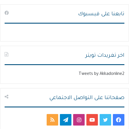
ص
ص
تابعنا على فيسبوك
ف
ف
ح
ح
ة
ة
ا
ا
ل
ل
ت
س
اخر تغريدات تويتر
ا
ا
ل
ب
Tweets by Akkadonline2
ي
ق
ة
ة
صفحاتنا على التواصل الاجتماعي
ف
ت
ي
ا
ت
م