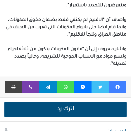
ويتعرضون للتهديد باستمرار”.
وأضاف أن “الاقليم لم يكتفي فقط بضمان حقوق المكونات،
وانما قام ايضا حتى بايواء المكونات التي تهرب من العنف في
مناطق العراق وتلجأ للاقليم”.
واشار معروف إلى أن “قانون المكونات يتكون من ثلاثة اجزاء
وتسع مواد مع الاسباب الموجبة لتشريعه، وحالياً بصدد
تعديله”.
فيسبوك
تويتر
ماسنجر
واتساب
تيلقرام
ڤايبر
طباعة
اترك رد