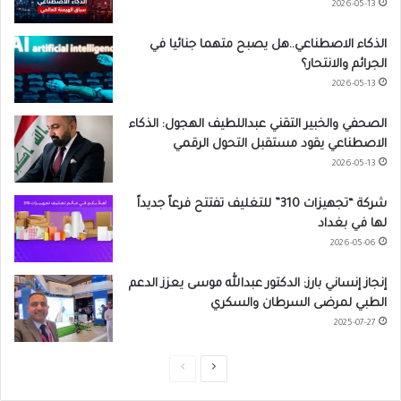
2026-05-13
الذكاء الاصطناعي..هل يصبح متهما جنائيا في
الجرائم والانتحار؟
2026-05-13
الصحفي والخبير التقني عبداللطيف الهجول: الذكاء
الاصطناعي يقود مستقبل التحول الرقمي
2026-05-13
شركة “تجهيزات 310” للتغليف تفتتح فرعاً جديداً
لها في بغداد
2026-05-06
إنجاز إنساني بارز: الدكتور عبدالله موسى يعزز الدعم
الطبي لمرضى السرطان والسكري
2025-07-27
ا
ا
ل
ل