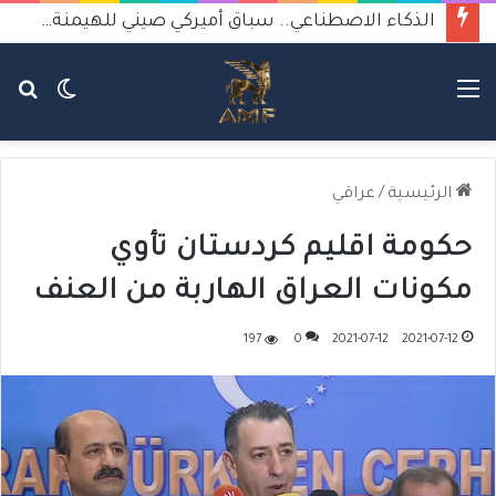
الذكاء الاصطناعي.. سباق أميركي صيني للهيمنة يثير القلق
القائمة
الوضع
بح
المظلم
عن
الرئيسية
/
عراقي
حكومة اقليم كردستان تأوي
مكونات العراق الهاربة من العنف
197
0
2021-07-12
2021-07-12