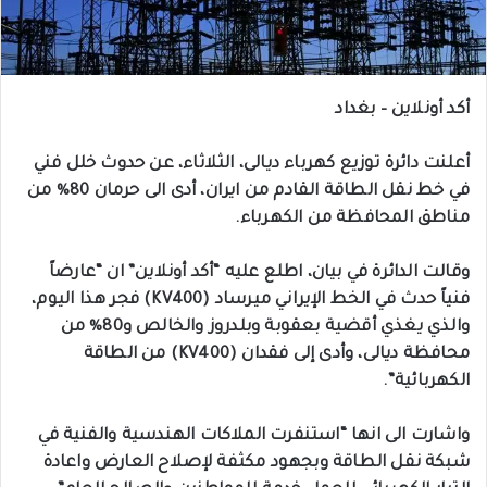
أكد أونلاين – بغداد
أعلنت دائرة توزيع كهرباء ديالى، الثلاثاء، عن حدوث خلل فني
في خط نقل الطاقة القادم من ايران، أدى الى حرمان 80% من
مناطق المحافظة من الكهرباء.
وقالت الدائرة في بيان، اطلع عليه “أكد أونلاين” ان “عارضاً
فنياً حدث في الخط الإيراني ميرساد (KV400) فجر هذا اليوم،
والذي يغذي أقضية بعقوبة وبلدروز والخالص و80% من
محافظة ديالى، وأدى إلى فقدان (KV400) من الطاقة
الكهربائية”.
واشارت الى انها “استنفرت الملاكات الهندسية والفنية في
شبكة نقل الطاقة وبجهود مكثفة لإصلاح العارض واعادة