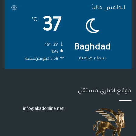
الطقس حالياً
م
و
37
℃
ق
ع
46º - 35º
Baghdad
R
15%
S
سماء صافية
5.68 كيلومتر/ساعة
S
موقع اخباري مستقل
info@akadonline.net