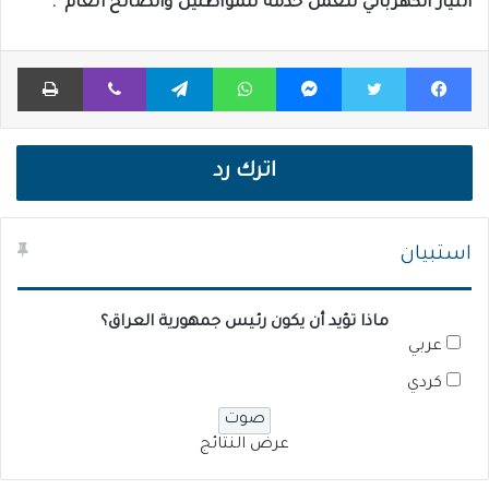
التيار الكهربائي للعمل خدمة للمواطنين والصالح العام”.
فيسبوك
تويتر
ماسنجر
واتساب
تيلقرام
ڤايبر
طباعة
اترك رد
استبيان
ماذا تؤيد أن يكون رئيس جمهورية العراق؟
عربي
كردي
عرض النتائج