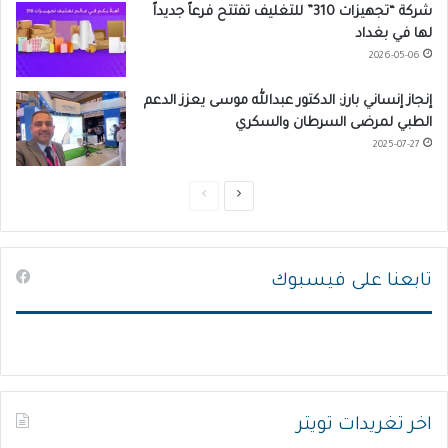
شركة “تجهيزات 310” للتغليف تفتتح فرعاً جديداً
لها في بغداد
2026-05-06
إنجاز إنساني بارز: الدكتور عبدالله موسى يعزز الدعم
الطبي لمرضى السرطان والسكري
2025-07-27
ا
ا
ل
ل
ص
ص
تابعنا على فيسبوك
ف
ف
ح
ح
ة
ة
ا
ا
ل
ل
ت
س
اخر تغريدات تويتر