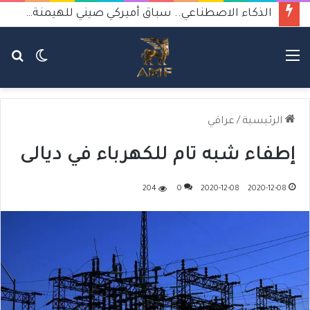
الذكاء الاصطناعي.. سباق أميركي صيني للهيمنة يثير القلق
القائمة
الوضع
بح
المظلم
عن
الرئيسية
/
عراقي
إطفاء شبه تام للكهرباء في ديالى
204
0
2020-12-08
2020-12-08