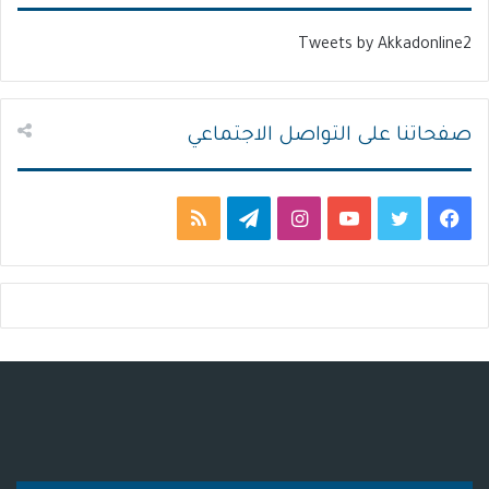
ا
ا
ل
ب
Tweets by Akkadonline2
ي
ق
ة
ة
صفحاتنا على التواصل الاجتماعي
ف
ت
ي
ا
ت
م
ي
و
و
ن
ي
ل
س
ي
ت
س
ل
خ
ب
ت
ي
ت
ق
ص
و
ر
و
ق
ر
ا
ك
ب
ر
ا
ل
ا
م
م