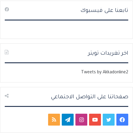
ص
ص
تابعنا على فيسبوك
ف
ف
ح
ح
ة
ة
ا
ا
ل
ل
ت
س
اخر تغريدات تويتر
ا
ا
ل
ب
Tweets by Akkadonline2
ي
ق
ة
ة
صفحاتنا على التواصل الاجتماعي
ف
ت
ي
ا
ت
م
ي
و
و
ن
ي
ل