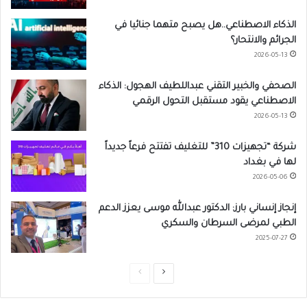
الذكاء الاصطناعي..هل يصبح متهما جنائيا في
الجرائم والانتحار؟
2026-05-13
الصحفي والخبير التقني عبداللطيف الهجول: الذكاء
الاصطناعي يقود مستقبل التحول الرقمي
2026-05-13
شركة “تجهيزات 310” للتغليف تفتتح فرعاً جديداً
لها في بغداد
2026-05-06
إنجاز إنساني بارز: الدكتور عبدالله موسى يعزز الدعم
الطبي لمرضى السرطان والسكري
2025-07-27
ا
ا
ل
ل