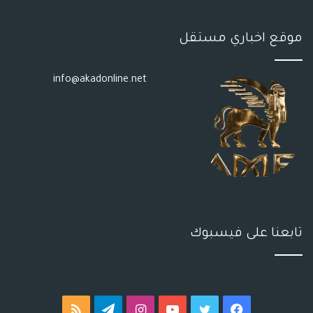
موقع اخباري مستقل
info@akadonline.net
تابعنا على فيسبوك
فيسبوك
تويتر
يوتيوب
انستقرام
تيلقرام
ملخص