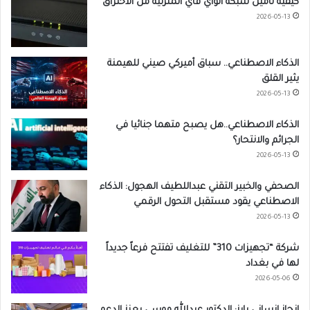
كيفية تأمين شبكة الواي فاي المنزلية من الاختراق
2026-05-13
الذكاء الاصطناعي.. سباق أميركي صيني للهيمنة
يثير القلق
2026-05-13
الذكاء الاصطناعي..هل يصبح متهما جنائيا في
الجرائم والانتحار؟
2026-05-13
الصحفي والخبير التقني عبداللطيف الهجول: الذكاء
الاصطناعي يقود مستقبل التحول الرقمي
2026-05-13
شركة “تجهيزات 310” للتغليف تفتتح فرعاً جديداً
لها في بغداد
2026-05-06