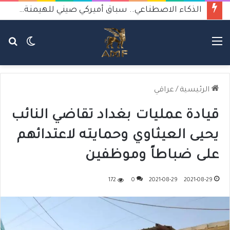
الذكاء الاصطناعي.. سباق أميركي صيني للهيمنة يثير القلق
القائمة
الوضع
بح
المظلم
عن
الرئيسية
/
عراقي
قيادة عمليات بغداد تقاضي النائب
يحيى العيثاوي وحمايته لاعتدائهم
على ضباطاً وموظفين
172
0
2021-08-29
2021-08-29