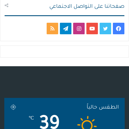
صفحاتنا على التواصل الاجتماعي
ف
ت
ي
ا
ت
م
ي
و
و
ن
ي
ل
س
ي
ت
س
ل
خ
ب
ت
ي
ت
ق
ص
و
ر
و
ق
ر
ا
ك
ب
ر
ا
ل
ا
م
م
الطقس حالياً
م
و
39
℃
ق