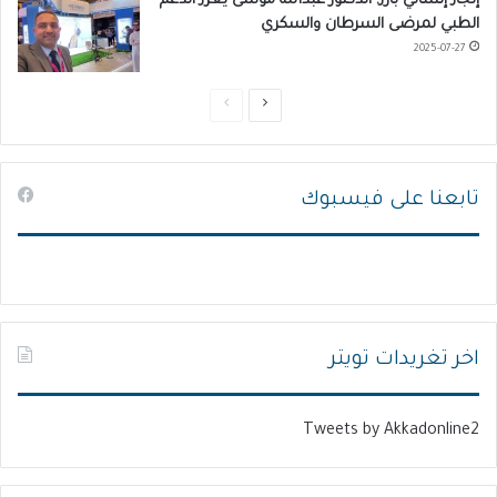
إنجاز إنساني بارز: الدكتور عبدالله موسى يعزز الدعم
الطبي لمرضى السرطان والسكري
2025-07-27
ا
ا
ل
ل
ص
ص
تابعنا على فيسبوك
ف
ف
ح
ح
ة
ة
ا
ا
ل
ل
ت
س
اخر تغريدات تويتر
ا
ا
ل
ب
Tweets by Akkadonline2
ي
ق
ة
ة