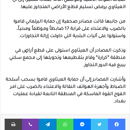
ضباط القوات الأمنية وموظفي أمانة بغداد، مشيراً إلى أن
العيثاوي يرفض تسليم قطع الأراضي المتجاوز عليها.
من جانبها قالت مصادر صحفية إن حماية البرلماني قاموا
بالضرب والاعتداء على قرابة 17 ضابطاً وموظفاً ومدنياً،
واستولوا على آليات البلدية التي حاولت إزالة التجاوزات.
وذكرت المصادر أن العيثاوي استولى على قطع أراضٍ في
منطقة “كرارة” وقام بتقطيعها وتحويلها إلى مجمع سكني
يبيع فيه الدور التجاوز.
وأشارت المصادر إلى أن حماية العيثاوي قاموا بسحب أسلحة
الضباط وأجهزة الهواتف النقالة والاعتداء بالضرب على امر
الفوج القوة الماسكة في المنطقة التابعة لقيادة عمليات
بغداد.
فيسبوك
تويتر
ماسنجر
واتساب
تيلقرام
ڤايبر
طباعة