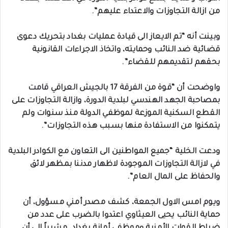
من ازالة التجاوزات والاعتداء عليهم”.
وبينت أنه “تم الايعاز الى قيادة عمليات بغداد بتحريك دعوى
قضائية ضد النائب وحمايته، واتخاذ الاجراءات القانونية
بحقهم لتقديمهم للقضاء”.
واوضحت أن “قوة من الفرقة 17 بالجيش العراقي قامت
بمصاحبة الجهد الهندسي لبلدية الدورة، وازالة التجاوزات على
القطع السكنية الموزعة لموظفي الدولة منذ سنوات ولم
يتمكنوا من الاستفادة منها بسبب هذه التجاوزات”.
ودعت الخلية “جميع المواطنين الى التعاون مع الكوادر البلدية
في لازالة التجاوزات الموجودة لاظهار مدننا بمظهر لائق
والحفاظ على المال العام”.
ويوم امس الاول الجمعة، كشف مصدر أمني مسؤول، أن
حماية النائب يحيى العيثاوي اعتدوا بالضرب على عدد من