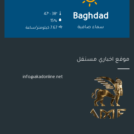
ع
47º - 38º
Baghdad
R
15%
S
سماء صافية
7.67 كيلومتر/ساعة
S
موقع اخباري مستقل
info@akadonline.net