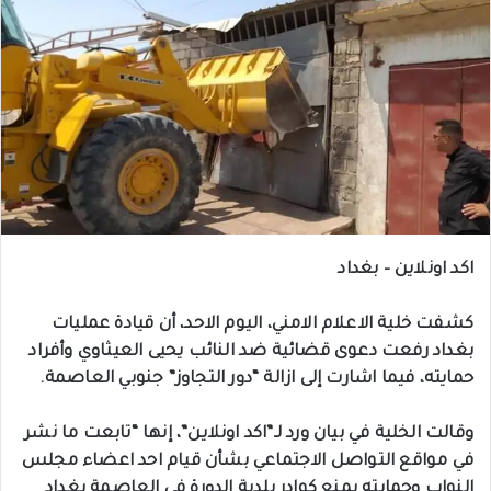
اكد اونلاين – بغداد
كشفت خلية الاعلام الامني، اليوم الاحد، أن قيادة عمليات
بغداد رفعت دعوى قضائية ضد النائب يحيى العيثاوي وأفراد
حمايته، فيما اشارت إلى ازالة “دور التجاوز” جنوبي العاصمة.
وقالت الخلية في بيان ورد لـ”اكد اونلاين”، إنها “تابعت ما نشر
في مواقع التواصل الاجتماعي بشأن قيام احد اعضاء مجلس
النواب وحمايته بمنع كوادر بلدية الدورة في العاصمة بغداد